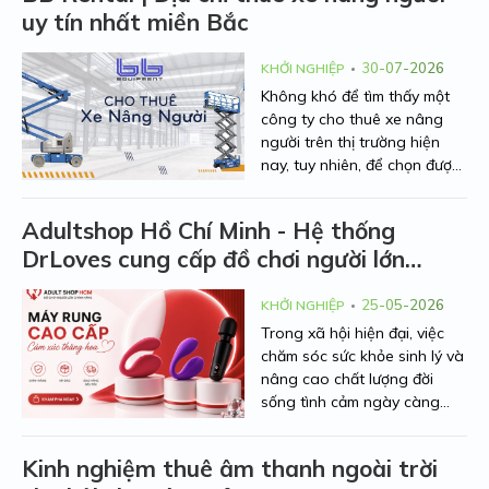
uy tín nhất miền Bắc
30-07-2026
KHỞI NGHIỆP
Không khó để tìm thấy một
công ty cho thuê xe nâng
người trên thị trường hiện
nay, tuy nhiên, để chọn được
một công ty cho thuê xe
đáng tin cậy thì mới thực sự
Adultshop Hồ Chí Minh - Hệ thống
yên tâm vào công việc của
DrLoves cung cấp đồ chơi người lớn
mình. Bởi lẽ, một chiếc xe
nâng người không chỉ đơn
chính hãng uy tín tại TP.HCM
thuần là thiết bị làm việc, mà
25-05-2026
KHỞI NGHIỆP
còn liên quan trực tiếp đến
Trong xã hội hiện đại, việc
sự an toàn của người lao
chăm sóc sức khỏe sinh lý và
động và tiến độ của toàn bộ
nâng cao chất lượng đời
dự án.
sống tình cảm ngày càng
BB Rental – thương hiệu cho
được nhìn nhận một cách cởi
thuê xe nâng người trực
mở và tích cực. Thị trường đồ
thuộc Công ty TNHH Thiết bị
Kinh nghiệm thuê âm thanh ngoài trời
chơi người lớn tại TP.HCM
B&B Việt Nam – từ lâu đã