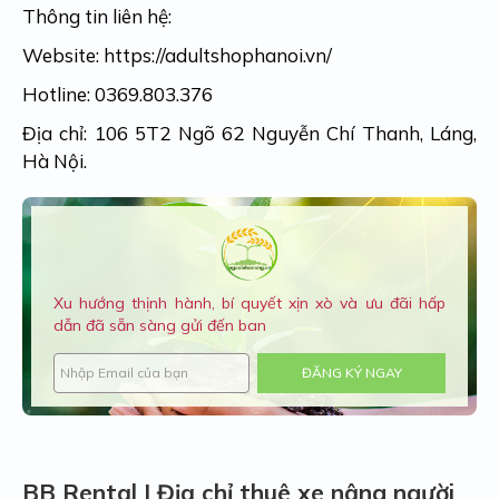
Thông tin liên hệ:
Website:
https://adultshophanoi.vn/
Hotline:
0369.803.376
Địa chỉ:
106 5T2 Ngõ 62 Nguyễn Chí Thanh, Láng,
Hà Nội.
Xu hướng thịnh hành, bí quyết xịn xò và ưu đãi hấp
dẫn đã sẵn sàng gửi đến ban
ĐĂNG KÝ NGAY
BB Rental | Địa chỉ thuê xe nâng người