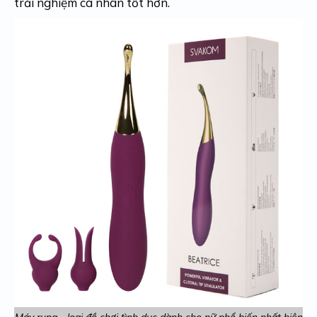
trải nghiệm cá nhân tốt hơn.
Máy rung - loại đồ chơi tình dục dành cho nữ phổ biến nhất hiện