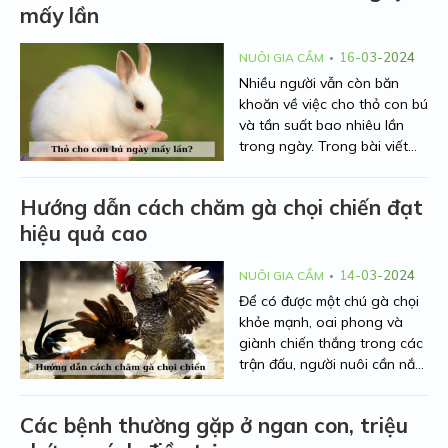
mấy lần
16-03-2024
NUÔI GIA CẦM
Nhiều người vẫn còn băn
khoăn về việc cho thỏ con bú
và tần suất bao nhiêu lần
trong ngày. Trong bài viết
này, chúng ta sẽ cùng tìm
hiểu về thỏ cho con bú ngày
Hướng dẫn cách chăm gà chọi chiến đạt
mấy lần và những điều cần
hiệu quả cao
lưu ý khi nuôi thỏ con.
14-03-2024
NUÔI GIA CẦM
Để có được một chú gà chọi
khỏe mạnh, oai phong và
giành chiến thắng trong các
trận đấu, người nuôi cần nắm
vững những kỹ thuật chăm
sóc đặc biệt. Bài viết này sẽ
Các bệnh thường gặp ở ngan con, triệu
cung cấp hướng dẫn chi tiết