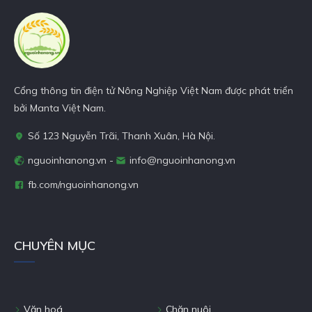
nhận biết và cách chăm sóc
dê mang thai là rất quan
trọng để đảm bảo sức khỏe
cho dê mẹ và sự phát triển
của dê con. Trong bài viết
này, chúng ta sẽ tìm hiểu về
Cổng thông tin điện tử Nông Nghiệp Việt Nam được phát triển
thời gian mang thai của dê,
các dấu hiệu nhận biết và
bởi Manta Việt Nam.
cách chăm sóc dê mang
thai.
Số 123 Nguyễn Trãi, Thanh Xuân, Hà Nội.
nguoinhanong.vn -
info@nguoinhanong.vn
fb.com/nguoinhanong.vn
CHUYÊN MỤC
Văn hoá
Chăn nuôi