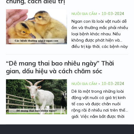
chứng, cách điều trị
về cách chăm sóc gà chọi
chiến hiệu quả, giúp bạn nuôi
dưỡng được một chiến binh
10-03-2024
NUÔI GIA CẦM
dũng mãnh trên đấu trường.
Ngan con là loài vật nuôi dễ
ốm và thường mắc phải nhiều
loại bệnh khác nhau. Nếu
không được phát hiện và
điều trị kịp thời, các bệnh này
có thể gây thiệt hại nghiêm
trọng đến đàn ngan, thậm
“Dê mang thai bao nhiêu ngày” Thời
chí dẫn đến tử vong. Vì vậy,
gian, dấu hiệu và cách chăm sóc
việc hiểu rõ về các bệnh
thường gặp ở ngan con và
10-03-2024
cách phòng tránh cũng như
NUÔI GIA CẦM
điều trị chúng là rất quan
Dê là một trong những loài
trọng đối với người nuôi
động vật nuôi có giá trị kinh
ngan. Trong bài viết này,
tế cao và được chăn nuôi
chúng ta sẽ tìm hiểu về các
rộng rãi ở nhiều nơi trên thế
bệnh thường gặp ở ngan con
giới. Việc nắm bắt được thời
và cách xử lý chúng.
gian dê mang thai bao nhiêu
ngày cũng như các dấu hiệu