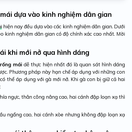
 mái dựa vào kinh nghiệm dân gian
hiện nay đều dựa vào các kinh nghiệm dân gian. Dưới
i
eo kinh nghiệm dân gian có độ chính xác cao nhất. Mời
ái khi mới nở qua hình dáng
trống mái
dễ thực hiện nhất đó là quan sát hình dáng
 ngược. Phương pháp này hạn chế áp dụng với những con
có thể áp dụng với gà mới nở. Khi gà con bị giữ cả hai
:
ía ngực, thân công nâng cao, hai cánh đập loạn xạ thì
ầu ngẩng cao, hai cánh xòe nhưng không đập loạn xạ