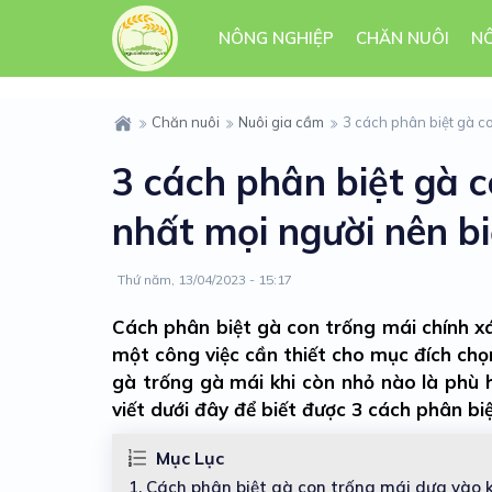
NÔNG NGHIỆP
CHĂN NUÔI
N
Chăn nuôi
Nuôi gia cầm
3 cách phân biệt gà co
3 cách phân biệt gà c
nhất mọi người nên bi
Thứ năm, 13/04/2023 - 15:17
Cách phân biệt gà con trống mái chính xá
một công việc cần thiết cho mục đích chọ
gà trống gà mái khi còn nhỏ nào là phù 
viết dưới đây để biết được 3 cách phân bi
Mục Lục
1.
Cách phân biệt gà con trống mái dựa vào 