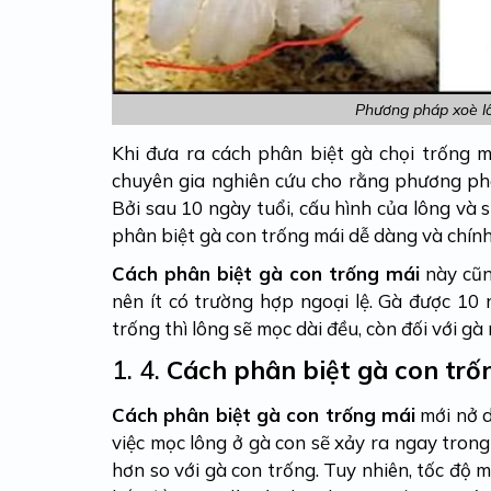
Phương pháp xoè lô
Khi đưa ra cách phân biệt gà chọi trống m
chuyên gia nghiên cứu cho rằng phương phá
Bởi sau 10 ngày tuổi, cấu hình của lông và 
phân biệt gà con trống mái dễ dàng và chín
Cách phân biệt gà con trống mái
này cũn
nên ít có trường hợp ngoại lệ. Gà được 10 
trống thì lông sẽ mọc dài đều, còn đối với gà
1. 4.
Cách phân biệt gà con trố
Cách phân biệt gà con trống mái
mới nở d
việc mọc lông ở gà con sẽ xảy ra ngay trong
hơn so với gà con trống. Tuy nhiên, tốc độ m