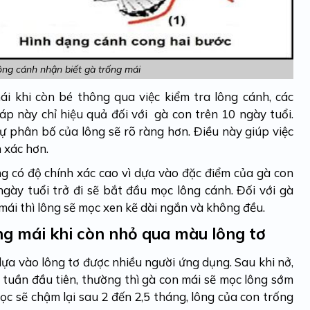
ng cánh nhận biết gà trống mái
ái khi còn bé thông qua việc kiểm tra lông cánh, các
p này chỉ hiệu quả đối với gà con trên 10 ngày tuổi.
sự phân bố của lông sẽ rõ ràng hơn. Điều này giúp việc
h xác hơn.
g có độ chính xác cao vì dựa vào đặc điểm của gà con
ngày tuổi trở đi sẽ bắt đầu mọc lông cánh. Đối với gà
 mái thì lông sẽ mọc xen kẽ dài ngắn và không đều.
ng mái khi còn nhỏ qua màu lông tơ
ựa vào lông tơ được nhiều người ứng dụng. Sau khi nở,
 tuần đầu tiên, thường thì gà con mái sẽ mọc lông sớm
ọc sẽ chậm lại sau 2 đến 2,5 tháng, lông của con trống