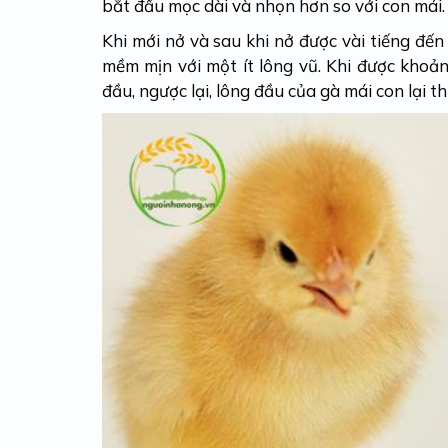
bắt đầu mọc dài và nhọn hơn so với con mái.
Khi mới nở và sau khi nở được vài tiếng đến
mềm mịn với một ít lông vũ. Khi được khoản
đầu, ngược lại, lông đầu của gà mái con lại