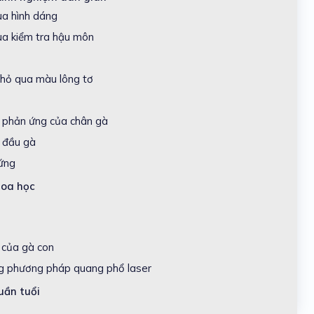
ua hình dáng
ua kiểm tra hậu môn
nhỏ qua màu lông tơ
o phản ứng của chân gà
o đầu gà
rứng
hoa học
h của gà con
ng phương pháp quang phổ laser
uần tuổi