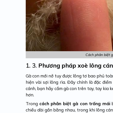
Cách phân biệt 
1. 3.
Phương pháp xoè lông cá
Gà con mới nở tuy được lông tơ bao phủ toà
hiện vài sợi lông rìa. Đây chính là đặc điể
cánh, bạn hãy cầm gà con trên tay, tay kia k
hơn.
Trong
cách phân biệt gà con trống mái
b
chiều dài gần bằng nhau, trong khi lông cán