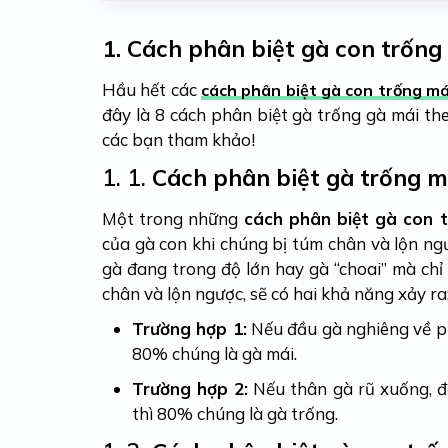
1.
Cách phân biệt gà con trống
Hầu hết các
cách phân biệt gà con trống má
đây là 8 cách phân biệt gà trống gà mái th
các bạn tham khảo!
1. 1.
Cách phân biệt gà trống m
Một trong những
cách phân biệt gà con 
của gà con khi chúng bị túm chân và lộn
gà đang trong độ lớn hay gà “choai” mà chỉ 
chân và lộn ngược, sẽ có hai khả năng xảy ra
Trường hợp 1:
Nếu đầu gà nghiêng về ph
80% chúng là gà mái.
Trường hợp 2:
Nếu thân gà rũ xuống, đ
thì 80% chúng là gà trống.