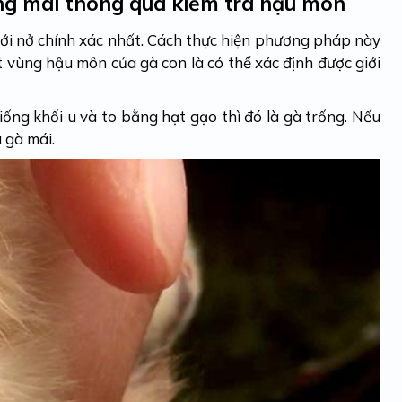
ng mái thông qua kiểm tra hậu môn
mới nở chính xác nhất. Cách thực hiện phương pháp này
t vùng hậu môn của gà con là có thể xác định được giới
ống khối u và to bằng hạt gạo thì đó là gà trống. Nếu
 gà mái.