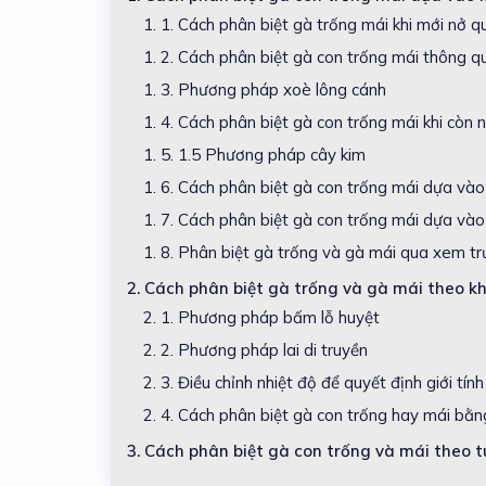
1. 1.
Cách phân biệt gà trống mái khi mới nở q
1. 2.
Cách phân biệt gà con trống mái thông q
1. 3.
Phương pháp xoè lông cánh
1. 4.
Cách phân biệt gà con trống mái khi còn 
1. 5.
1.5 Phương pháp cây kim
1. 6.
Cách phân biệt gà con trống mái dựa và
1. 7.
Cách phân biệt gà con trống mái dựa và
1. 8.
Phân biệt gà trống và gà mái qua xem t
2.
Cách phân biệt gà trống và gà mái theo k
2. 1.
Phương pháp bấm lỗ huyệt
2. 2.
Phương pháp lai di truyền
2. 3.
Điều chỉnh nhiệt độ để quyết định giới tín
2. 4.
Cách phân biệt gà con trống hay mái bằ
3.
Cách phân biệt gà con trống và mái theo t