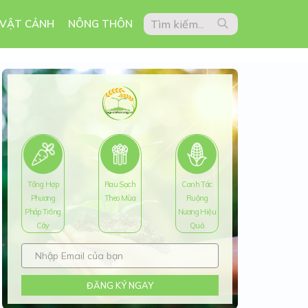
 VẬT CẢNH
NÔNG THÔN
Tổng Hợp
Rau Sạch
Canh Tác
Phương
Theo Mùa
Ruộng
Pháp Trồng
Nương Hiệu
Cây
Quả
ĐĂNG KÝ NGAY