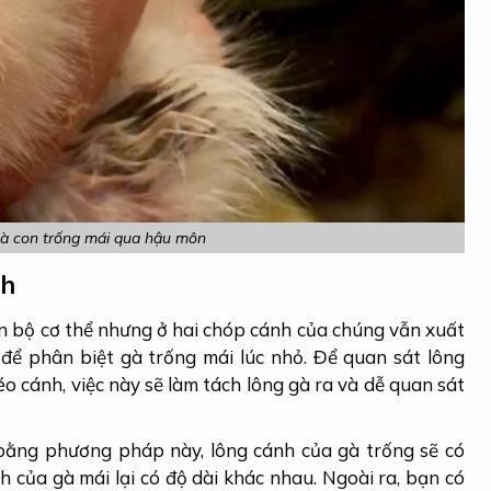
gà con trống mái qua hậu môn
nh
n bộ cơ thể nhưng ở hai chóp cánh của chúng vẫn xuất
m để phân biệt gà trống mái lúc nhỏ. Để quan sát lông
éo cánh, việc này sẽ làm tách lông gà ra và dễ quan sát
ằng phương pháp này, lông cánh của gà trống sẽ có
h của gà mái lại có độ dài khác nhau. Ngoài ra, bạn có