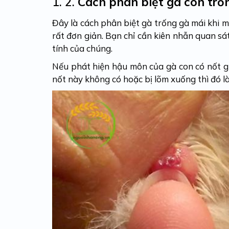
1. 2.
Cách phân biệt gà con trố
Đây là cách phân biệt gà trống gà mái khi 
rất đơn giản. Bạn chỉ cần kiên nhẫn quan sá
tính của chúng.
Nếu phát hiện hậu môn của gà con có nốt gi
nốt này không có hoặc bị lõm xuống thì đó là