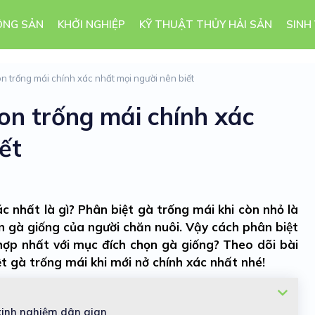
ÔNG SẢN
KHỞI NGHIỆP
KỸ THUẬT THỦY HẢI SẢN
SINH
n trống mái chính xác nhất mọi người nên biết
on trống mái chính xác
ết
c nhất là gì? Phân biệt gà trống mái khi còn nhỏ là
n gà giống của người chăn nuôi. Vậy cách phân biệt
hợp nhất với mục đích chọn gà giống? Theo dõi bài
ệt gà trống mái khi mới nở chính xác nhất nhé!
kinh nghiệm dân gian