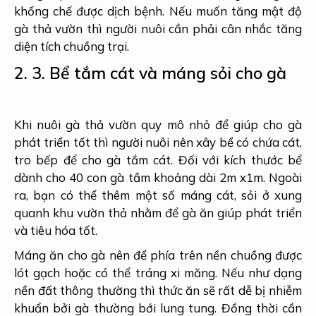
khống chế được dịch bệnh. Nếu muốn tăng mật độ
gà thả vườn thì người nuôi cần phải cân nhắc tăng
diện tích chuồng trại.
2. 3.
Bể tắm cát và máng sỏi cho gà
Khi
nuôi gà thả vườn quy mô nhỏ
để giúp cho gà
phát triển tốt thì người nuôi nên xây bể có chứa cát,
tro bếp để cho gà tắm cát. Đối với kích thước bể
dành cho 40 con gà tầm khoảng dài 2m x1m. Ngoài
ra, bạn có thể thêm một số máng cát, sỏi ở xung
quanh khu vườn thả nhằm để gà ăn giúp phát triển
và tiêu hóa tốt.
Máng ăn cho gà nên để phía trên nền chuồng được
lót gạch hoặc có thể tráng xi măng. Nếu như dạng
nền đất thông thường thì thức ăn sẽ rất dễ bị nhiễm
khuẩn bởi gà thường bới lung tung. Đồng thời cần