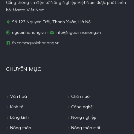
Cổng thông tin điện tử Nông Nghiệp Việt Nam được phát triển
thời gian mang thai của dê,
các dấu hiệu nhận biết và
bởi Manta Việt Nam.
cách chăm sóc dê mang
thai.
Số 123 Nguyễn Trãi, Thanh Xuân, Hà Nội.
nguoinhanong.vn -
info@nguoinhanong.vn
fb.com/nguoinhanong.vn
CHUYÊN MỤC
Văn hoá
Chăn nuôi
Kinh tế
Công nghệ
Lăng kính
Nông nghiệp
Nông thôn
Nông thôn mới