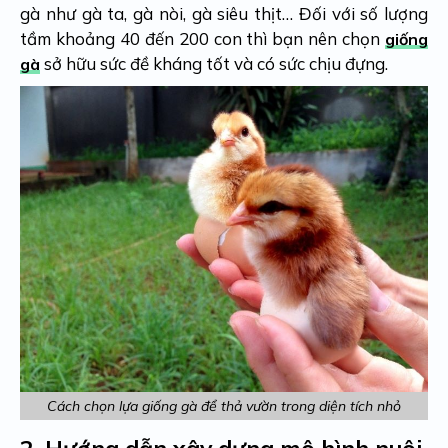
gà như gà ta, gà nòi, gà siêu thịt… Đối với số lượng
tầm khoảng 40 đến 200 con thì bạn nên chọn
giống
sở hữu sức đề kháng tốt và có sức chịu đựng.
gà
Cách chọn lựa giống gà để thả vườn trong diện tích nhỏ