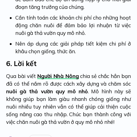
đoạn tăng trưởng của chúng.
Cần tính toán các khoản chi phí cho những hoạt
động chăn nuôi để đảm bảo lợi nhuận từ việc
nuôi gà thả vườn quy mô nhỏ.
Nên áp dụng các giải pháp tiết kiệm chi phí ở
khâu chọn giống, thức ăn.
6.
Lời kết
Qua bài viết
Người Nhà Nông
chia sẻ chắc hẳn bạn
đã có thể nắm rõ được cách xây dựng và chăm sóc
nuôi gà thả vườn quy mô nhỏ
.
Mô hình này sẽ
không giúp bạn làm giàu nhanh chóng giống như
nuôi nhiều tuy nhiên vẫn có thể giúp cải thiện cuộc
sống nâng cao thu nhập. Chúc bạn thành công với
việc chăn nuôi gà thả vườn ở quy mô nhỏ nhé!