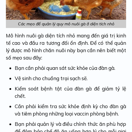
Các mẹo để quản lý quy mô nuôi gà ở diện tích nhỏ
Mô hình nuôi gà diện tích nhỏ
mang đến giá trị kinh
tế cao và đầu ra tương đối ổn định. Để có thể quản
lý được mô hình chăn nuôi này bạn cần nên biết một
số mẹo sau đây:
Bạn cần phải quan sát sức khỏe của đàn gà.
Vệ sinh cho chuồng trại sạch sẽ.
Kiểm soát bệnh tật của đàn gà để giảm tỷ lệ
chết.
Cần phải kiểm tra sức khỏe định kỳ cho đàn gà
và tiêm phòng những loại vaccin phòng bệnh.
Bạn phải quản lý và điều chỉnh thức ăn phù hợp
để đảm bảo chế độ ăn uống hợp lý cho mỗi giai