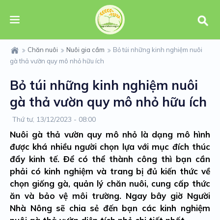
Chăn nuôi
Nuôi gia cầm
Bỏ túi những kinh nghiệm nuôi
gà thả vườn quy mô nhỏ hữu ích
Bỏ túi những kinh nghiệm nuôi
gà thả vườn quy mô nhỏ hữu ích
Thứ tư, 13/12/2023 - 08:00
Nuôi gà thả vườn quy mô nhỏ là dạng mô hình
được khá nhiều người chọn lựa với mục đích thúc
đẩy kinh tế. Để có thể thành công thì bạn cần
phải có kinh nghiệm và trang bị đủ kiến thức về
chọn giống gà, quản lý chăn nuôi, cung cấp thức
ăn và bảo vệ môi trường. Ngay bây giờ Người
Nhà Nông sẽ chia sẻ đến bạn các kinh nghiệm