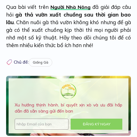
Qua bài viết trên
đã giải đáp câu
Người Nhà Nông
hỏi
gà thả vườn xuất chuồng sau thời gian bao
lâu
. Chăn nuôi gà thả vườn không khó nhưng để gà
gà có thể xuất chuồng kịp thời thì mọi người phải
nhớ một số kỹ thuật. Hãy theo dõi chúng tôi để có
thêm nhiều kiến thức bổ ích hơn nhé!
Chủ đề:
Giống Gà
Xu hướng thịnh hành, bí quyết xịn xò và ưu đãi hấp
dẫn đã sẵn sàng gửi đến ban
ĐĂNG KÝ NGAY