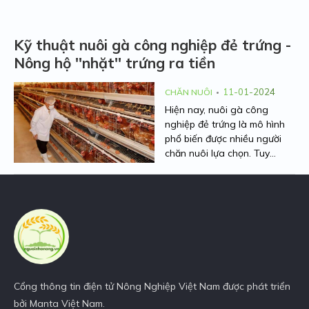
Kỹ thuật nuôi gà công nghiệp đẻ trứng -
Nông hộ ''nhặt'' trứng ra tiền
11-01-2024
CHĂN NUÔI
Hiện nay, nuôi gà công
nghiệp đẻ trứng là mô hình
phổ biến được nhiều người
chăn nuôi lựa chọn. Tuy
nhiên, làm thế để giúp gà
sinh sản tốt, trứng to và
đồng đều thì khôn
g phải ai
cũng biết. Bài viết dưới đây
của Người Nhà Nông sẽ chia
sẻ cho bạn cách nuôi gà
công nghiệp lấy trứng hiệu
quả. Cùng theo dõi nhé!
Cổng thông tin điện tử Nông Nghiệp Việt Nam được phát triển
bởi Manta Việt Nam.