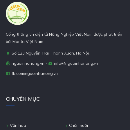
chuẩn xác giúp món ăn được
ngon, giòn và ngọt hơn.
Cổng thông tin điện tử Nông Nghiệp Việt Nam được phát triển
bởi Manta Việt Nam.
Số 123 Nguyễn Trãi, Thanh Xuân, Hà Nội.
nguoinhanong.vn -
info@nguoinhanong.vn
fb.com/nguoinhanong.vn
CHUYÊN MỤC
Văn hoá
Chăn nuôi