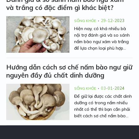
Người Nhà Nông sẽ chia sẻ
và trắng có đặc điểm gì khác biệt?
chi tiết hơn về tác hại và đưa
ra một số phương pháp sử
dụng nấm bào ngư an toàn.
29-12-2023
SỐNG KHỎE
Cùng theo dõi nhé!
Hiện nay, có khá nhiều bà
nội trợ đánh giá và so sánh
nấm bào ngư xám và trắng
để lựa chọn loại phù hợp
nhất. Hiểu được mối quan
tâm đó, Người Nhà Nông sẽ
Hướng dẫn cách sơ chế nấm bào ngư giữ
đưa ra những thông tin về
nguyên đầy đủ chất dinh dưỡng
đặc điểm, hình dạng và giá
trị dinh dưỡng của hai loại
nấm bào ngư này dưới bài
03-01-2024
SỐNG KHỎE
viết dưới đây.
Để giữ lại được các chất dinh
dưỡng có trong nấm nhiều
nhất có thể thì bạn cần phải
biết cách sơ chế nấm bào
ngư đúng cách. Sau đây,
Người Nhà Nông sẽ chia sẻ
cách rửa nấm bào ngư