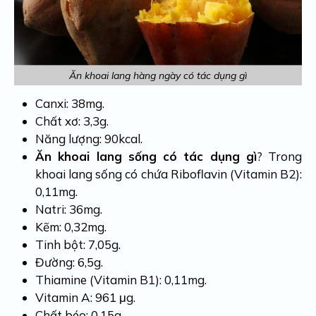
Ăn khoai lang hàng ngày có tác dụng gì
Canxi: 38mg.
Chất xơ: 3,3g.
Năng lượng: 90kcal.
Ăn khoai lang sống có tác dụng gì
? Trong
khoai lang sống có chứa Riboflavin (Vitamin B2):
0,11mg.
Natri: 36mg.
Kẽm: 0,32mg.
Tinh bột: 7,05g.
Đường: 6,5g.
Thiamine (Vitamin B1): 0,11mg.
Vitamin A: 961 μg.
Chất béo: 0,15g.