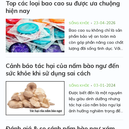
Top các loại bao cao su được ưa chuộng
hiện nay
23-04-2026
SỐNG KHỎE
Bao cao su không chỉ là sản
phẩm bảo vệ an toàn mà
còn góp phần nâng cao chất
lượng đời sống tình dục. Với
sự phát triển của công nghệ,
thị trường hiện nay xuất hiện
Cảnh báo tác hại của nấm bào ngư đến
rất nhiều dòng sản phẩm với
sức khỏe khi sử dụng sai cách
tính năng đa dạng như siêu
mỏng, kéo dài thời gian, gân
gai hay cao cấp không latex.
03-01-2024
SỐNG KHỎE
Vậy đâu là những loại bao
Được biết đến là một nguyên
cao su được ưa chuộng nhất
liệu giàu dinh dưỡng nhưng
hiện nay? Cùng tìm hiểu chi
tác hại của nấm bào ngư lại
tiết ngay dưới đây.
ảnh hưởng nghiêm trọng đến
sức khỏe nếu sử dụng sai
cách. Bài viết dưới đây của
Đánh giá & so sánh nấm bào ngư xám