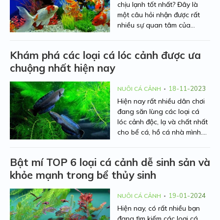
chịu lạnh tốt nhất? Đây là
một câu hỏi nhận được rất
nhiều sự quan tâm của
những người nuôi cá cảnh
hiện nay. Hãy để Người Nhà
Khám phá các loại cá lóc cảnh được ưa
Nông điểm danh 6 loại cá
chuộng nhất hiện nay
cảnh chịu được lạnh và có
đặc điểm hình thể nổi bật thu
hút ở bài viết dưới đây nhé.
18-11-2023
NUÔI CÁ CẢNH
Hiện nay rất nhiều dân chơi
đang săn lùng các loại cá
lóc cảnh độc, lạ và chất nhất
cho bể cá, hồ cá nhà mình.
Hãy để Người Nhà Nông
chia sẻ tới bạn những dòng
Bật mí TOP 6 loại cá cảnh dễ sinh sản và
cá lóc kiểng đẹp mắt và ấn
khỏe mạnh trong bể thủy sinh
tượng nhất qua bài viết dưới
đây nhé!
19-01-2024
NUÔI CÁ CẢNH
Hiện nay, có rất nhiều bạn
đang tìm kiếm các loại cá