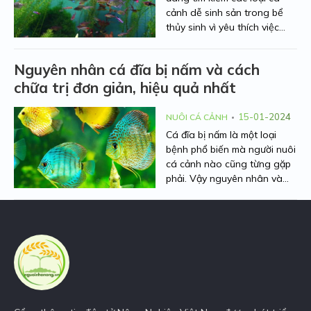
cảnh dễ sinh sản trong bể
thủy sinh vì yêu thích việc
nuôi nấng cá từ khi còn nhỏ.
Việc chăm sóc sẽ đem lại
Nguyên nhân cá đĩa bị nấm và cách
nhiều niềm vui thích đến cho
chữa trị đơn giản, hiệu quả nhất
người nuôi. Hiểu được mối
quan tâm đó, Người Nhà
Nông sẽ chia sẻ cho các bạn
15-01-2024
NUÔI CÁ CẢNH
các loại cá cảnh sinh sản
Cá đĩa bị nấm là một loại
nhanh nhất ở bài viết này.
bệnh phổ biến mà người nuôi
Cùng theo dõi nhé!
cá cảnh nào cũng từng gặp
phải. Vậy nguyên nhân và
cách chữa trị triệt để loại
bệnh này là như thế nào?
Bài viết dưới đây của Người
Nhà Nông sẽ giải đáp hết
thắc mắc của mọi người.
Cùng theo dõi ngay nhé!