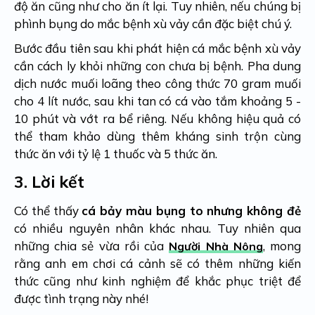
độ ăn cũng như cho ăn ít lại. Tuy nhiên, nếu chúng bị
phình bụng do mắc bệnh xù vảy cần đặc biệt chú ý.
Bước đầu tiên sau khi phát hiện cá mắc bệnh xù vảy
cần cách ly khỏi những con chưa bị bệnh. Pha dung
dịch nước muối loãng theo công thức 70 gram muối
cho 4 lít nước, sau khi tan có cá vào tắm khoảng 5 -
10 phút và vớt ra bể riêng. Nếu không hiệu quả có
thể tham khảo dùng thêm kháng sinh trộn cùng
thức ăn với tỷ lệ 1 thuốc và 5 thức ăn.
3.
Lời kết
Có thể thấy
cá bảy màu bụng to nhưng không đẻ
có nhiều nguyên nhân khác nhau. Tuy nhiên qua
những chia sẻ vừa rồi của
,
mong
Người Nhà Nông
rằng anh em chơi cá cảnh sẽ có thêm những kiến
thức cũng như kinh nghiệm để khắc phục triệt để
được tình trạng này nhé!