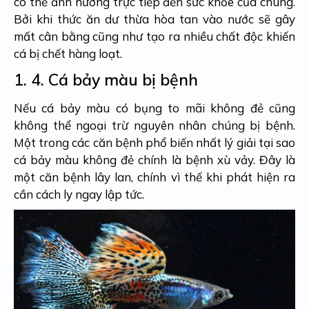
có thể ảnh hưởng trực tiếp đến sức khỏe của chúng.
Bởi khi thức ăn dư thừa hòa tan vào nước sẽ gây
mất cân bằng cũng như tạo ra nhiều chất độc khiến
cá bị chết hàng loạt.
1. 4.
Cá bảy màu bị bệnh
Nếu cá bảy màu có bụng to mãi không đẻ cũng
không thể ngoại trừ nguyên nhân chúng bị bệnh.
Một trong các căn bệnh phổ biến nhất lý giải
tại sao
cá bảy màu không đẻ
chính là bệnh xù vảy. Đây là
một căn bệnh lây lan, chính vì thế khi phát hiện ra
cần cách ly ngay lập tức.