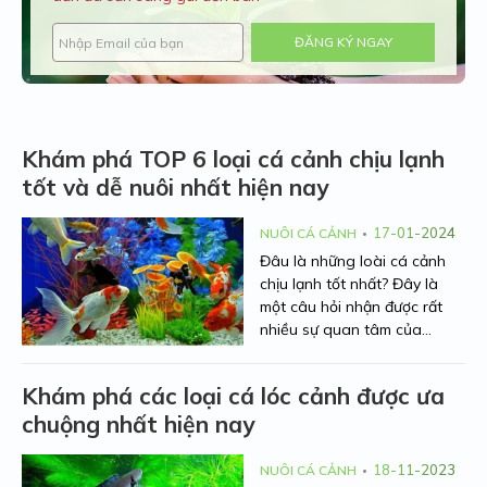
ĐĂNG KÝ NGAY
Khám phá TOP 6 loại cá cảnh chịu lạnh
tốt và dễ nuôi nhất hiện nay
17-01-2024
NUÔI CÁ CẢNH
Đâu là những loài cá cảnh
chịu lạnh tốt nhất? Đây là
một câu hỏi nhận được rất
nhiều sự quan tâm của
những người nuôi cá cảnh
hiện nay. Hãy để Người Nhà
Khám phá các loại cá lóc cảnh được ưa
Nông điểm danh 6 loại cá
chuộng nhất hiện nay
cảnh chịu được lạnh và có
đặc điểm hình thể nổi bật thu
hút ở bài viết dưới đây nhé.
18-11-2023
NUÔI CÁ CẢNH