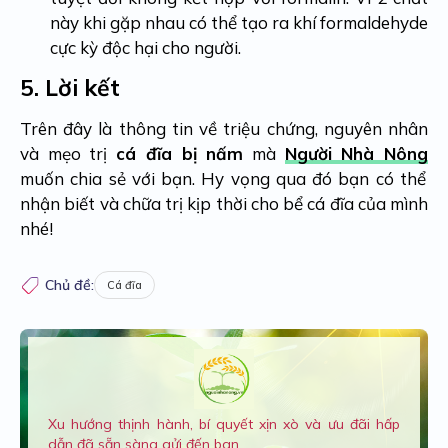
này khi gặp nhau có thể tạo ra khí formaldehyde
cực kỳ độc hại cho người.
5.
Lời kết
Trên đây là thông tin về triệu chứng, nguyên nhân
và mẹo trị
cá đĩa bị nấm
mà
Người Nhà Nông
muốn chia sẻ với bạn. Hy vọng qua đó bạn có thể
nhận biết và chữa trị kịp thời cho bể cá đĩa của mình
nhé!
Chủ đề:
Cá đĩa
Xu hướng thịnh hành, bí quyết xịn xò và ưu đãi hấp
dẫn đã sẵn sàng gửi đến ban