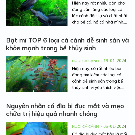
Hiện nay rất nhiều dân chơi
đang săn lùng các loại cá
lóc cảnh độc, lạ và chất nhất
cho bể cá, hồ cá nhà mình.
Hãy để Người Nhà Nông
chia sẻ tới bạn những dòng
Bật mí TOP 6 loại cá cảnh dễ sinh sản và
cá lóc kiểng đẹp mắt và ấn
khỏe mạnh trong bể thủy sinh
tượng nhất qua bài viết dưới
đây nhé!
19-01-2024
NUÔI CÁ CẢNH
Hiện nay, có rất nhiều bạn
đang tìm kiếm các loại cá
cảnh dễ sinh sản trong bể
thủy sinh vì yêu thích việc
nuôi nấng cá từ khi còn nhỏ.
Việc chăm sóc sẽ đem lại
Nguyên nhân cá đĩa bị đục mắt và mẹo
nhiều niềm vui thích đến cho
chữa trị hiệu quả nhanh chóng
người nuôi. Hiểu được mối
quan tâm đó, Người Nhà
Nông sẽ chia sẻ cho các bạn
05-01-2024
NUÔI CÁ CẢNH
các loại cá cảnh sinh sản
Cá đĩa bị đục mắt hẳn là mối