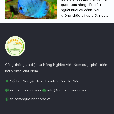
nhanh nhất ở bài viết này.
quan tâm hàng đầu của
Cùng theo dõi nhé!
người nuôi cá cảnh. Nếu
không chữa trị kịp thời, nguy
cơ cá đĩa bị mù là rất cao.
Hiểu được nỗi lo đó, Người
Nhà Nông sẽ chia sẻ cách
chữa cá đĩa bị đục mắt
nhanh khỏi cực dễ dưới bài
viết dưới đây. Cùng theo dõi
ngay nhé!
Cổng thông tin điện tử Nông Nghiệp Việt Nam được phát triển
bởi Manta Việt Nam.
Số 123 Nguyễn Trãi, Thanh Xuân, Hà Nội.
nguoinhanong.vn -
info@nguoinhanong.vn
fb.com/nguoinhanong.vn