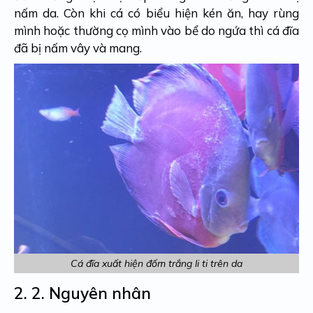
nấm da. Còn khi cá có biểu hiện kén ăn, hay rùng
mình hoặc thường cọ mình vào bể do ngứa thì cá đĩa
đã bị nấm vây và mang.
Cá đĩa xuất hiện đốm trắng li ti trên da
2. 2.
Nguyên nhân