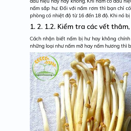
dấu hiệu này hay không. Khi nấm có dấu hiệu
nấm sắp hư. Đối với nấm rơm thì bạn chỉ có
phòng có nhiệt độ từ 16 đến 18 độ. Khi nó bị 
1. 2.
1.2. Kiểm tra các vết thâm
Cách nhận biết nấm bị hư
hay không chính 
những loại như nấm mỡ hay nấm hương thì b