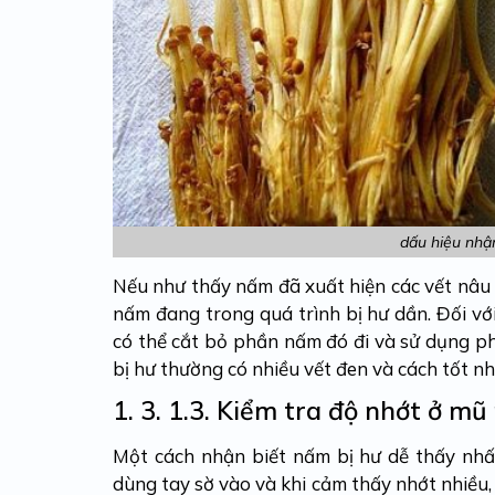
dấu hiệu nhậ
Nếu như thấy nấm đã xuất hiện các vết nâu 
nấm đang trong quá trình bị hư dần. Đối vớ
có thể cắt bỏ phần nấm đó đi và sử dụng ph
bị hư
thường có nhiều vết đen và cách tốt nh
1. 3.
1.3. Kiểm tra độ nhớt ở m
Một
cách nhận biết nấm bị hư
dễ thấy nhấ
dùng tay sờ vào và khi cảm thấy nhớt nhiều,