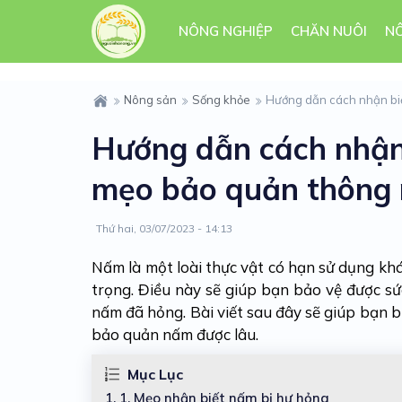
NÔNG NGHIỆP
CHĂN NUÔI
N
Nông sản
Sống khỏe
Hướng dẫn cách nhận biế
Hướng dẫn cách nhận 
mẹo bảo quản thông
Thứ hai, 03/07/2023 - 14:13
Nấm là một loài thực vật có hạn sử dụng kh
trọng. Điều này sẽ giúp bạn bảo vệ được sứ
nấm đã hỏng. Bài viết sau đây sẽ giúp bạn b
bảo quản nấm được lâu.
Mục Lục
1.
1. Mẹo nhận biết nấm bị hư hỏng