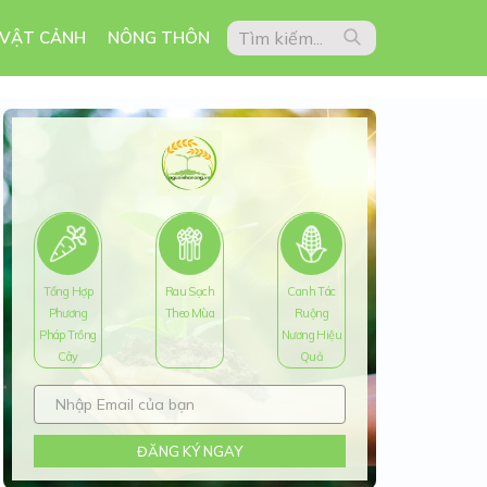
 VẬT CẢNH
NÔNG THÔN
Tổng Hợp
Rau Sạch
Canh Tác
Phương
Theo Mùa
Ruộng
Pháp Trồng
Nương Hiệu
Cây
Quả
ĐĂNG KÝ NGAY