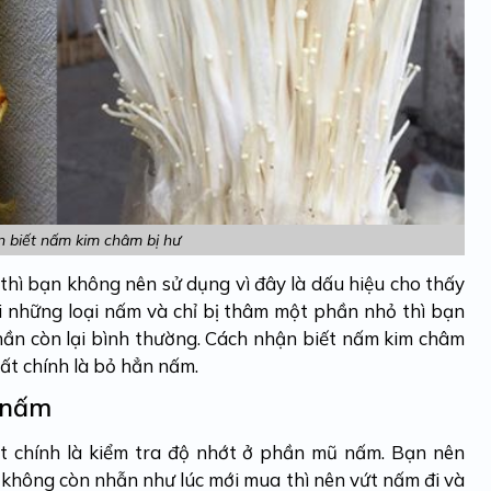
n biết nấm kim châm bị hư
thì bạn không nên sử dụng vì đây là dấu hiệu cho thấy
i những loại nấm và chỉ bị thâm một phần nhỏ thì bạn
ần còn lại bình thường.
Cách nhận biết nấm kim châm
ất chính là bỏ hẳn nấm.
ũ nấm
t chính là kiểm tra độ nhớt ở phần mũ nấm. Bạn nên
 không còn nhẫn như lúc mới mua thì nên vứt nấm đi và