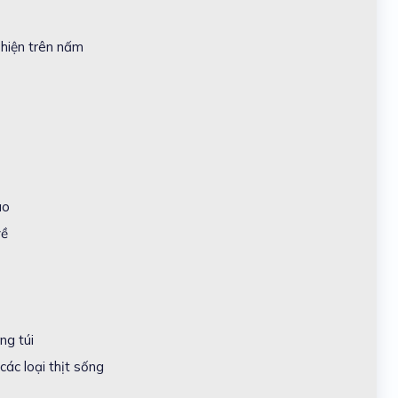
 hiện trên nấm
ào
về
ng túi
ác loại thịt sống