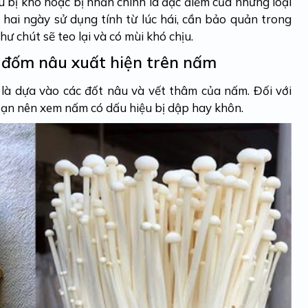
 bị khô hoặc bị nhăn chính là đặc điểm của những loại
 hai ngày sử dụng tính từ lúc hái, cần bảo quản trong
hư chút sẽ teo lại và có mùi khó chịu.
, đốm nâu xuất hiện trên nấm
là dựa vào các đốt nâu và vết thâm của nấm. Đối với
ạn nên xem nấm có dấu hiệu bị dập hay khôn.