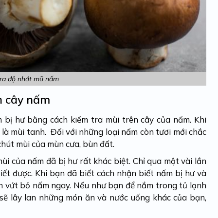
tra độ nhớt mũ nấm
ên cây nấm
 bị hư
bằng cách kiểm tra mùi trên cây của nấm. Khi
 là mùi tanh. Đối với những loại nấm còn tươi mới chắc
chút mùi của mùn cưa, bùn đất.
ùi của nấm đã bị hư rất khác biệt. Chỉ qua một vài lần
ết được. Khi bạn đã biết
cách nhận biết nấm bị hư
và
n vứt bỏ nấm ngay. Nếu như bạn để nắm trong tủ lạnh
 sẽ lây lan những món ăn và nước uống khác của bạn,