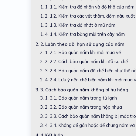
1. 1.
1.1. Kiểm tra độ nhăn và độ khô của nấm
1. 2.
1.2. Kiểm tra các vết thâm, đốm nâu xuất
1. 3.
1.3. Kiểm tra độ nhớt ở mũ nấm
1. 4.
1.4. Kiểm tra bằng mùi trên cây nấm
2.
2. Luôn theo dõi hạn sử dụng của nấm
2. 1.
2.1. Bảo quản nấm khi mới mua về
2. 2.
2.2. Cách bảo quản nấm khi đã sơ chế
2. 3.
2.3. Bảo quản nấm đã chế biến như thế n
2. 4.
2.4. Lưu ý nên chế biến nấm khi mới mua 
3.
3. Cách bảo quản nấm không bị hư hỏng
3. 1.
3.1. Bảo quản nấm trong tủ lạnh
3. 2.
3.2. Bảo quản nấm trong hộp nhựa
3. 3.
3.3. Cách bảo quản nấm không bị mốc tro
3. 4.
3.4. Không để gần hoặc để chung nấm và c
4.
4. Kết luận