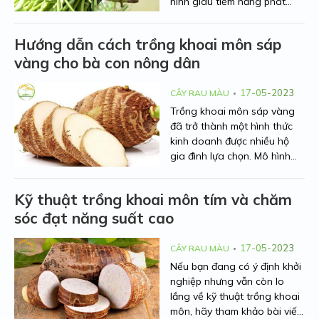
hình giàu tiềm năng phát
triển và mang lại lợi ích kinh
tế cao. Cây khoai môn đã
Hướng dẫn cách trồng khoai môn sáp
được đưa vào cây trồng
vàng cho bà con nông dân
chuyển đổi khuyến cáo ở
nhiều địa phương. Nếu như
bạn đang quan tâm đến mô
17-05-2023
CÂY RAU MÀU
hình trồng khoai môn này thì
Trồng khoai môn sáp vàng
bạn biết sau đây sẽ bật mí
đã trở thành một hình thức
cho bạn toàn bộ thông tin
kinh doanh được nhiều hộ
cần thiết về kỹ thuật trồng
gia đình lựa chọn. Mô hình
cây để đạt được năng suất
này đã mang đến lợi ích kinh
cao.
tế cao, đồng thời tiết kiệm
Kỹ thuật trồng khoai môn tím và chăm
được chi phí trồng trọt. Tuy
sóc đạt năng suất cao
nhiên không phải bà con
nào cũng biết cách trồng
khoai môn sáp đúng cách.
17-05-2023
CÂY RAU MÀU
Bài viết sau đây sẽ hướng
Nếu bạn đang có ý định khởi
dẫn cho bạn toàn bộ kỹ
nghiệp nhưng vẫn còn lo
thuật khi trồng khoai môn
lắng về
kỹ thuật trồng khoai
sáp vàng
môn
, hãy tham khảo bài viết