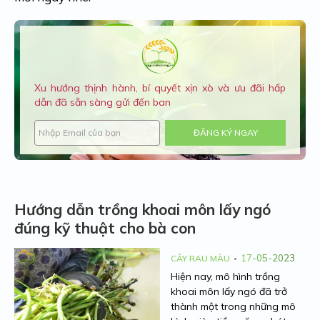
Xu hướng thịnh hành, bí quyết xịn xò và ưu đãi hấp
dẫn đã sẵn sàng gửi đến ban
ĐĂNG KÝ NGAY
Hướng dẫn trồng khoai môn lấy ngó
đúng kỹ thuật cho bà con
17-05-2023
CÂY RAU MÀU
Hiện nay, mô hình
trồng
khoai môn lấy ngó
đã trở
thành một trong những mô