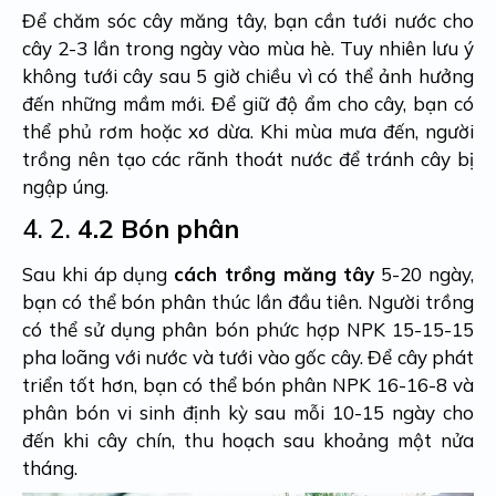
Để chăm sóc cây măng tây, bạn cần tưới nước cho
cây 2-3 lần trong ngày vào mùa hè. Tuy nhiên lưu ý
không tưới cây sau 5 giờ chiều vì có thể ảnh hưởng
đến những mầm mới. Để giữ độ ẩm cho cây, bạn có
thể phủ rơm hoặc xơ dừa. Khi mùa mưa đến, người
trồng nên tạo các rãnh thoát nước để tránh cây bị
ngập úng.
4. 2.
4.2 Bón phân
Sau khi áp dụng
cách trồng măng tây
5-20 ngày,
bạn có thể bón phân thúc lần đầu tiên. Người trồng
có thể sử dụng phân bón phức hợp NPK 15-15-15
pha loãng với nước và tưới vào gốc cây. Để cây phát
triển tốt hơn, bạn có thể bón phân NPK 16-16-8 và
phân bón vi sinh định kỳ sau mỗi 10-15 ngày cho
đến khi cây chín, thu hoạch sau khoảng một nửa
tháng.