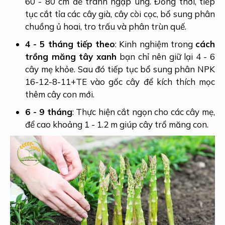
60 - 80 cm để tránh ngập úng. Đồng thời, tiếp
tục cắt tỉa các cây già, cây còi cọc, bổ sung phân
chuồng ủ hoai, tro trấu và phân trùn quế.
4 - 5 tháng tiếp theo
: Kinh nghiệm trong
cách
trồng măng tây xanh
bạn chỉ nên giữ lại 4 - 6
cây mẹ khỏe. Sau đó tiếp tục bổ sung phân NPK
16-12-8-11+TE vào gốc cây để kích thích mọc
thêm cây con mới.
6 - 9 tháng
: Thực hiện cắt ngọn cho các cây mẹ,
để cao khoảng 1 - 1.2 m giúp cây trổ măng con.