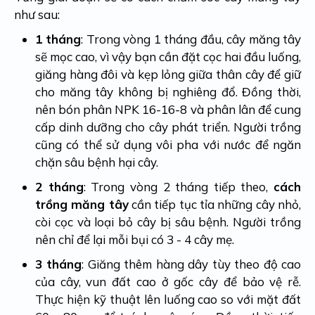
như sau:
1 tháng
: Trong vòng 1 tháng đầu, cây măng tây
sẽ mọc cao, vì vậy bạn cần đặt cọc hai đầu luống,
giăng hàng đôi và kẹp lỏng giữa thân cây để giữ
cho măng tây không bị nghiêng đổ. Đồng thời,
nên bón phân NPK 16-16-8 và phân lân để cung
cấp dinh dưỡng cho cây phát triển. Người trồng
cũng có thể sử dụng vôi pha với nước để ngăn
chặn sâu bệnh hại cây.
2 tháng
: Trong vòng 2 tháng tiếp theo,
cách
trồng măng tây
cần tiếp tục tỉa những cây nhỏ,
còi cọc và loại bỏ cây bị sâu bệnh. Người trồng
nên chỉ để lại mỗi bụi có 3 - 4 cây mẹ.
3 tháng
: Giăng thêm hàng dây tùy theo độ cao
của cây, vun đất cao ở gốc cây để bảo vệ rễ.
Thực hiện kỹ thuật lên luống cao so với mặt đất