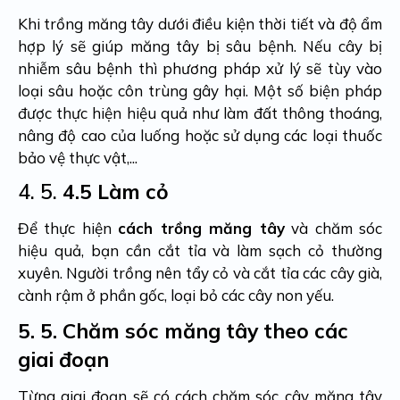
Khi trồng măng tây dưới điều kiện thời tiết và độ ẩm
hợp lý sẽ giúp măng tây bị sâu bệnh. Nếu cây bị
nhiễm sâu bệnh thì phương pháp xử lý sẽ tùy vào
loại sâu hoặc côn trùng gây hại. Một số biện pháp
được thực hiện hiệu quả như làm đất thông thoáng,
nâng độ cao của luống hoặc sử dụng các loại thuốc
bảo vệ thực vật,...
4. 5.
4.5 Làm cỏ
Để thực hiện
cách trồng măng tây
và chăm sóc
hiệu quả, bạn cần cắt tỉa và làm sạch cỏ thường
xuyên. Người trồng nên tẩy cỏ và cắt tỉa các cây già,
cành rậm ở phần gốc, loại bỏ các cây non yếu.
5.
5. Chăm sóc măng tây theo các
giai đoạn
Từng giai đoạn sẽ có cách chăm sóc cây măng tây