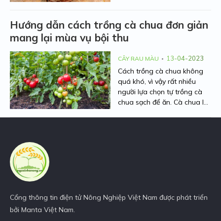
dưới đây của chúng tôi. Với
hàm lượng dinh dưỡng cao,
Hướng dẫn cách trồng cà chua đơn giản
khoai môn nhanh chóng thu
mang lại mùa vụ bội thu
hút lòng người tiêu dùng và
dẫn đến sự mở rộng diện tích
trồng loại cây này. Chi tiết
13-04-2023
CÂY RAU MÀU
cách trồng và chăm sóc đều
Cách trồng cà chua không
được bật mí ngay bên dưới,
quá khó, vì vậy rất nhiều
mời bạn tham khảo.
người lựa chọn tự trồng cà
chua sạch để ăn. Cà chua là
một loại thực phẩm thơm
ngon và giàu dinh dưỡng,
chúng thường được sử dụng
trong các bữa ăn ngoài ra
còn có thể làm sinh tố, nước
ép. Hãy cùng chúng tôi tìm
hiểu kỹ thuật trồng cà chua
trong bài viết này nhé!
Cổng thông tin điện tử Nông Nghiệp Việt Nam được phát triển
bởi Manta Việt Nam.