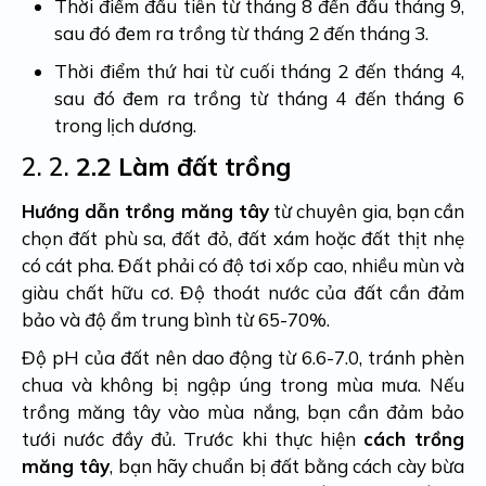
Thời điểm đầu tiên từ tháng 8 đến đầu tháng 9,
sau đó đem ra trồng từ tháng 2 đến tháng 3.
Thời điểm thứ hai từ cuối tháng 2 đến tháng 4,
sau đó đem ra trồng từ tháng 4 đến tháng 6
trong lịch dương.
2. 2.
2.2 Làm đất trồng
Hướng dẫn trồng măng tây
từ chuyên gia, bạn cần
chọn đất phù sa, đất đỏ, đất xám hoặc đất thịt nhẹ
có cát pha. Đất phải có độ tơi xốp cao, nhiều mùn và
giàu chất hữu cơ. Độ thoát nước của đất cần đảm
bảo và độ ẩm trung bình từ 65-70%.
Độ pH của đất nên dao động từ 6.6-7.0, tránh phèn
chua và không bị ngập úng trong mùa mưa. Nếu
trồng măng tây vào mùa nắng, bạn cần đảm bảo
tưới nước đầy đủ. Trước khi thực hiện
cách trồng
măng tây
, bạn hãy chuẩn bị đất bằng cách cày bừa