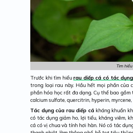
Tìm hiểu
Trước khi tìm hiểu
rau diếp cá có tác dụng
trong loại rau này. Hầu hết mọi phần của 
phần hóa học rất đa dạng. Cụ thể bao gồm 
calcium sulfate, quercitrin, hyperin, myrcene, c
Tác dụng của rau diếp cá
kháng khuẩn khi
có tác dụng giảm ho, lợi tiểu, kháng viêm, 
cá có vị chua và tính hơi hàn. Nó có tác dụn
thanh nhiệt, làm thông phế, hỗ trợ tiêu thũng