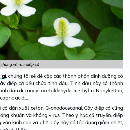
 chung về rau diếp cá
 gì
, chúng tôi sẽ đề cập các thành phần dinh dưỡng có
cây diếp cá đều chứa tinh dầu. Tinh dầu này có thành
tinh dầu decanoyl acetaldehyde, methyl-n-Nonykelton,
apric acid,...
 có dẫn xuất ceton, 3-oxodocecanal. Cây diếp cá cũng
kháng khuẩn và kháng virus. Theo y học cổ truyền, diếp
g vào kinh can và phế. Cây này có tác dụng giảm nhiệt,
 và lợi thấp.