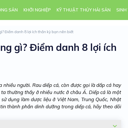
ÔNG SẢN
KHỞI NGHIỆP
KỸ THUẬT THỦY HẢI SẢN
SINH
ì? Điểm danh 8 lợi ích thần kỳ bạn nên biết
ng gì? Điểm danh 8 lợi ích
 nhiều người. Rau diếp cá, còn được gọi là dấp cá hay
 ta thường thấy ở nhiều nước ở châu Á. Diếp cá là một
 sử dụng làm dược liệu ở Việt Nam, Trung Quốc, Nhật
in thành phần dinh dưỡng trong diếp cá, hãy theo dõi