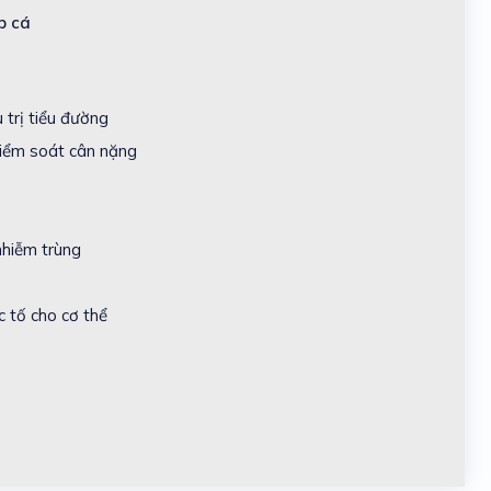
iếp cá
 trị tiểu đường
kiểm soát cân nặng
nhiễm trùng
c tố cho cơ thể