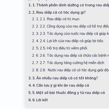
1.
1. Thành phần dinh dưỡng có trong rau d
2.
2. Rau diếp cá có tác dụng gì?
2. 1.
2.1. Rau diếp cá trị mụn
2. 2.
2.2. Công dụng của rau diếp cá hỗ trợ điều
2. 3.
2.3. Tác dụng của nước rau diếp cá giúp 
2. 4.
2.4. Lợi ích của rau diếp cá giúp lợi tiểu
2. 5.
2.5. Hỗ trợ điều trị viêm phổi
2. 6.
2.6. Tác dụng rau diếp cá chữa các bệnh 
2. 7.
2.7. Tác dụng tăng cường hệ miễn dịch
2. 8.
2.8. Nước rau diếp cá có tác dụng giải độ
3.
3. Ăn nhiều rau diếp cá có tốt không?
4.
4. Cần lưu ý gì khi ăn rau diếp cá
5.
5. Một số bài thuốc đông y từ rau diếp cá
6.
6. Lời kết