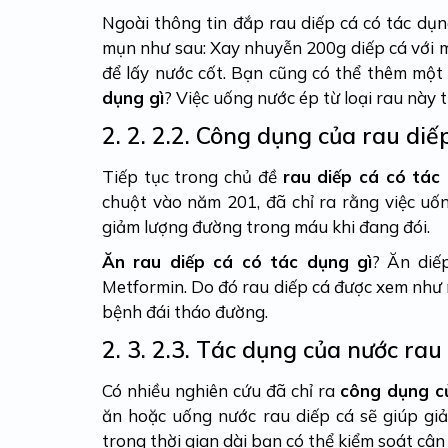
Ngoài thông tin đắp rau diếp cá có tác dụng
mụn như sau: Xay nhuyễn 200g diếp cá với m
để lấy nước cốt. Bạn cũng có thể thêm một
dụng gì
? Việc uống nước ép từ loại rau này 
2. 2.
2.2. Công dụng của rau diếp
Tiếp tục trong chủ đề
rau diếp cá có tác
chuột vào năm 201, đã chỉ ra rằng việc uốn
giảm lượng đường trong máu khi đang đói.
Ăn rau diếp cá có tác dụng gì
? Ăn diếp
Metformin. Do đó rau diếp cá được xem như
bệnh đái tháo đường.
2. 3.
2.3. Tác dụng của nước rau
Có nhiều nghiên cứu đã chỉ ra
công dụng c
ăn hoặc uống nước rau diếp cá sẽ giúp gi
trong thời gian dài bạn có thể kiểm soát câ