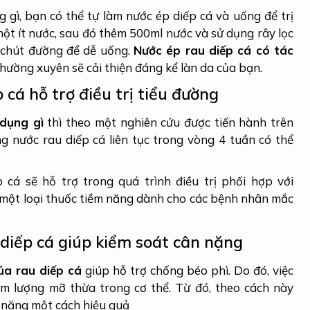
 gì, bạn có thể tự làm nước ép diếp cá và uống để trị
ột ít nước, sau đó thêm 500ml nước và sử dụng rây lọc
 chút đường để dễ uống.
Nước ép rau diếp cá có tác
thường xuyên sẽ cải thiện đáng kể làn da của bạn.
 cá hỗ trợ điều trị tiểu đường
 dụng gì
thì theo một nghiên cứu được tiến hành trên
g nước rau diếp cá liên tục trong vòng 4 tuần có thể
 cá sẽ hỗ trợ trong quá trình điều trị phối hợp với
 một loại thuốc tiềm năng dành cho các bệnh nhân mắc
 diếp cá giúp kiểm soát cân nặng
ủa rau diếp cá
giúp hỗ trợ chống béo phì. Do đó, việc
ảm lượng mỡ thừa trong cơ thể. Từ đó, theo cách này
n nặng một cách hiệu quả