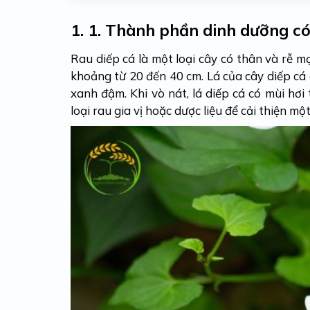
1.
1. Thành phần dinh dưỡng có
Rau diếp cá là một loại cây có thân và rễ mọ
khoảng từ 20 đến 40 cm. Lá của cây diếp cá 
xanh đậm. Khi vò nát, lá diếp cá có mùi hơ
loại rau gia vị hoặc dược liệu để cải thiện mộ