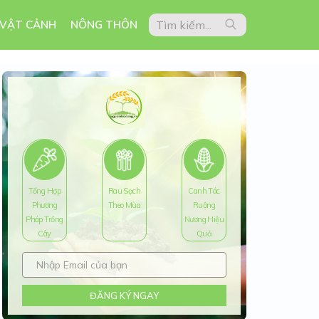
 VẬT CẢNH
NÔNG THÔN
Tổng Hợp
Rau Sạch
Canh Tác
Phương
Theo Mùa
Ruộng
Pháp Trồng
Nương Hiệu
Cây
Quả
ĐĂNG KÝ NGAY