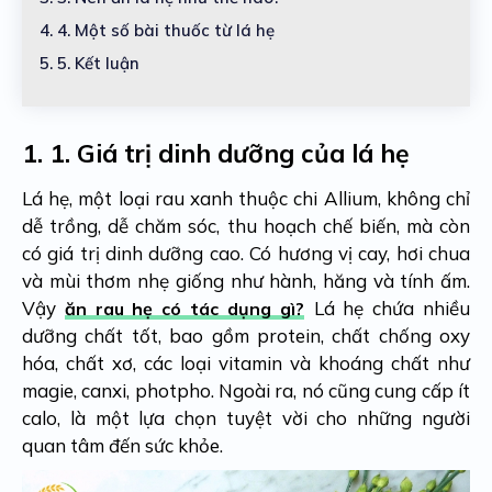
4.
4. Một số bài thuốc từ lá hẹ
5.
5. Kết luận
1.
1. Giá trị dinh dưỡng của lá hẹ
Lá hẹ, một loại rau xanh thuộc chi Allium, không chỉ
dễ trồng, dễ chăm sóc, thu hoạch chế biến, mà còn
có giá trị dinh dưỡng cao. Có hương vị cay, hơi chua
và mùi thơm nhẹ giống như hành, hăng và tính ấm.
Vậy
Lá hẹ chứa nhiều
ăn rau hẹ có tác dụng gì?
dưỡng chất tốt, bao gồm protein, chất chống oxy
hóa, chất xơ, các loại vitamin và khoáng chất như
magie, canxi, photpho. Ngoài ra, nó cũng cung cấp ít
calo, là một lựa chọn tuyệt vời cho những người
quan tâm đến sức khỏe.