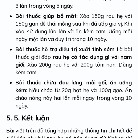
3 lần trong vòng 5 ngày.
Bài thuốc giúp bổ mắt
: Xào 150g rau hẹ với
150g gan dê thái mỏng sau khi đã ướp gia vị. Khi
xào, sử dụng lửa lớn và ăn kèm cơm. Uống mỗi
ngày một lần và duy trì trong 10 ngày.
Bài thuốc hỗ trợ điều trị xuất tinh sớm
: Là bài
thuốc giải đáp
rau hẹ có tác dụng gì với nam
giới
. Xào 200g rau hẹ với 200g tôm non. Dùng
kèm cơm.
Bài thuốc chữa đau lưng, mỏi gối, ăn uống
kém
: Nấu cháo từ 20g hạt hẹ và 100g gạo. Ăn
cháo nóng này hai lần mỗi ngày trong vòng 10
ngày.
5.
5. Kết luận
Bài viết trên đã tổng hợp những thông tin chi tiết để