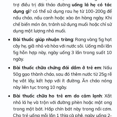
trợ điều trị đái tháo đường
uống lá hẹ có tác
dụng gì
? có thể sử dụng rau hẹ từ 100-200g để
nấu cháo, nấu canh hoặc xào ăn hàng ngày. Khi
chế biến món ăn, tránh sử dụng muối hoặc chỉ sử
dụng một lượng nhỏ muối.
Bài thuốc giúp nhuận tràng
: Rang vàng 5g hạt
cây hẹ, giã nhỏ và hòa với nước sôi. Uống mỗi lần
5g hỗn hợp này, ngày uống 3 lần trong suốt 10
ngày.
Bài thuốc chữa chứng đái dầm ở trẻ em
: Nấu
50g gạo thành cháo, sau đó thêm nước từ 25g rễ
hẹ vắt lấy, kết hợp với ít đường. Ăn cháo nóng
này liên tục trong 10 ngày.
Bài thuốc chữa ho trẻ em do cảm lạnh
: Xắt
nhỏ lá hẹ và trộn với đường phèn hoặc mật ong
trong một bát. Hấp chín bát này trong nồi cơm.
Cho trẻ uống mỗi lần 1 thìa cà phê, ngày uống 2-