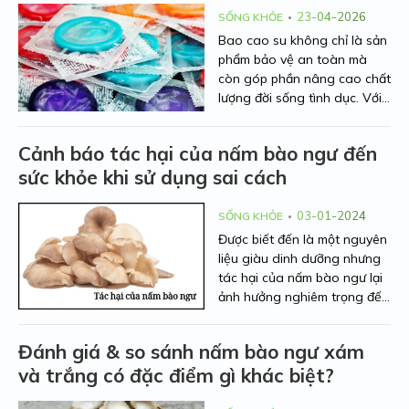
23-04-2026
SỐNG KHỎE
Bao cao su không chỉ là sản
phẩm bảo vệ an toàn mà
còn góp phần nâng cao chất
lượng đời sống tình dục. Với
sự phát triển của công nghệ,
thị trường hiện nay xuất hiện
Cảnh báo tác hại của nấm bào ngư đến
rất nhiều dòng sản phẩm với
sức khỏe khi sử dụng sai cách
tính năng đa dạng như siêu
mỏng, kéo dài thời gian, gân
gai hay cao cấp không latex.
03-01-2024
SỐNG KHỎE
Vậy đâu là những loại bao
Được biết đến là một nguyên
cao su được ưa chuộng nhất
liệu giàu dinh dưỡng nhưng
hiện nay? Cùng tìm hiểu chi
tác hại của nấm bào ngư lại
tiết ngay dưới đây.
ảnh hưởng nghiêm trọng đến
sức khỏe nếu sử dụng sai
cách. Bài viết dưới đây của
Đánh giá & so sánh nấm bào ngư xám
Người Nhà Nông sẽ chia sẻ
và trắng có đặc điểm gì khác biệt?
chi tiết hơn về tác hại và đưa
ra một số phương pháp sử