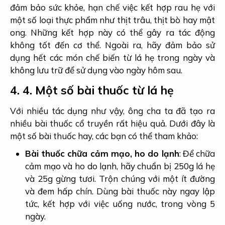
đảm bảo sức khỏe, hạn chế việc kết hợp rau hẹ với
một số loại thực phẩm như thịt trâu, thịt bò hay mật
ong. Những kết hợp này có thể gây ra tác động
không tốt đến cơ thể. Ngoài ra, hãy đảm bảo sử
dụng hết các món chế biến từ lá hẹ trong ngày và
không lưu trữ để sử dụng vào ngày hôm sau.
4.
4. Một số bài thuốc từ lá hẹ
Với nhiều tác dụng như vậy, ông cha ta đã tạo ra
nhiều bài thuốc cổ truyền rất hiệu quả. Dưới đây là
một số bài thuốc hay, các bạn có thể tham khảo:
Bài thuốc chữa cảm mạo, ho do lạnh
: Để chữa
cảm mạo và ho do lạnh, hãy chuẩn bị 250g lá hẹ
và 25g gừng tươi. Trộn chúng với một ít đường
và đem hấp chín. Dùng bài thuốc này ngay lập
tức, kết hợp với việc uống nước, trong vòng 5
ngày.