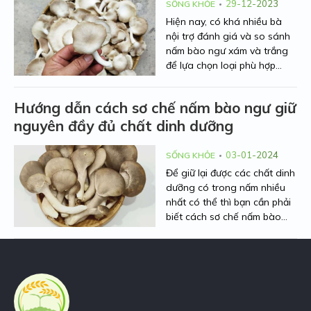
dụng nấm bào ngư an toàn.
29-12-2023
SỐNG KHỎE
Cùng theo dõi nhé!
Hiện nay, có khá nhiều bà
nội trợ đánh giá và so sánh
nấm bào ngư xám và trắng
để lựa chọn loại phù hợp
nhất. Hiểu được mối quan
tâm đó, Người Nhà Nông sẽ
Hướng dẫn cách sơ chế nấm bào ngư giữ
đưa ra những thông tin về
nguyên đầy đủ chất dinh dưỡng
đặc điểm, hình dạng và giá
trị dinh dưỡng của hai loại
nấm bào ngư này dưới bài
03-01-2024
SỐNG KHỎE
viết dưới đây.
Để giữ lại được các chất dinh
dưỡng có trong nấm nhiều
nhất có thể thì bạn cần phải
biết cách sơ chế nấm bào
ngư đúng cách. Sau đây,
Người Nhà Nông sẽ chia sẻ
cách rửa nấm bào ngư
chuẩn xác giúp món ăn được
ngon, giòn và ngọt hơn.