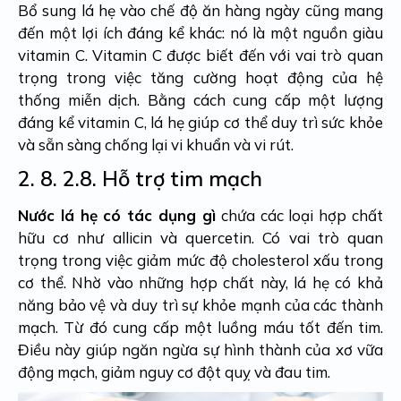
Bổ sung lá hẹ vào chế độ ăn hàng ngày cũng mang
đến một lợi ích đáng kể khác: nó là một nguồn giàu
vitamin C. Vitamin C được biết đến với vai trò quan
trọng trong việc tăng cường hoạt động của hệ
thống miễn dịch. Bằng cách cung cấp một lượng
đáng kể vitamin C, lá hẹ giúp cơ thể duy trì sức khỏe
và sẵn sàng chống lại vi khuẩn và vi rút.
2. 8.
2.8. Hỗ trợ tim mạch
Nước lá hẹ có tác dụng gì
chứa các loại hợp chất
hữu cơ như allicin và quercetin. Có vai trò quan
trọng trong việc giảm mức độ cholesterol xấu trong
cơ thể. Nhờ vào những hợp chất này, lá hẹ có khả
năng bảo vệ và duy trì sự khỏe mạnh của các thành
mạch. Từ đó cung cấp một luồng máu tốt đến tim.
Điều này giúp ngăn ngừa sự hình thành của xơ vữa
động mạch, giảm nguy cơ đột quỵ và đau tim.