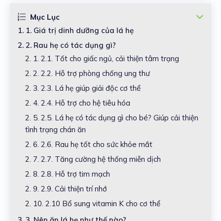
Mục Lục
1.
1. Giá trị dinh dưỡng của lá hẹ
2.
2. Rau hẹ có tác dụng gì?
2. 1.
2.1. Tốt cho giấc ngủ, cải thiện tâm trạng
2. 2.
2.2. Hỗ trợ phòng chống ung thư
2. 3.
2.3. Lá hẹ giúp giải độc cơ thể
2. 4.
2.4. Hỗ trợ cho hệ tiêu hóa
2. 5.
2.5. Lá hẹ có tác dụng gì cho bé? Giúp cải thiện
tình trạng chán ăn
2. 6.
2.6. Rau hẹ tốt cho sức khỏe mắt
2. 7.
2.7. Tăng cường hệ thống miễn dịch
2. 8.
2.8. Hỗ trợ tim mạch
2. 9.
2.9. Cải thiện trí nhớ
2. 10.
2.10 Bổ sung vitamin K cho cơ thể
3.
3. Nên ăn lá hẹ như thế nào?