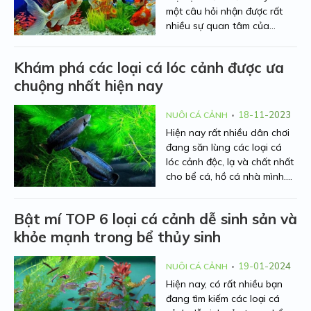
một câu hỏi nhận được rất
nhiều sự quan tâm của
những người nuôi cá cảnh
hiện nay. Hãy để Người Nhà
Khám phá các loại cá lóc cảnh được ưa
Nông điểm danh 6 loại cá
chuộng nhất hiện nay
cảnh chịu được lạnh và có
đặc điểm hình thể nổi bật thu
hút ở bài viết dưới đây nhé.
18-11-2023
NUÔI CÁ CẢNH
Hiện nay rất nhiều dân chơi
đang săn lùng các loại cá
lóc cảnh độc, lạ và chất nhất
cho bể cá, hồ cá nhà mình.
Hãy để Người Nhà Nông
chia sẻ tới bạn những dòng
Bật mí TOP 6 loại cá cảnh dễ sinh sản và
cá lóc kiểng đẹp mắt và ấn
khỏe mạnh trong bể thủy sinh
tượng nhất qua bài viết dưới
đây nhé!
19-01-2024
NUÔI CÁ CẢNH
Hiện nay, có rất nhiều bạn
đang tìm kiếm các loại cá