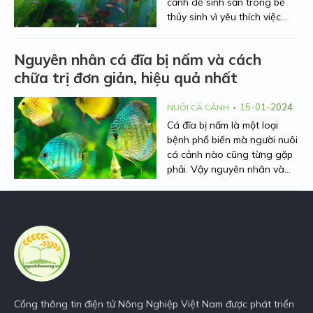
cảnh dễ sinh sản trong bể
thủy sinh vì yêu thích việc
nuôi nấng cá từ khi còn nhỏ.
Việc chăm sóc sẽ đem lại
Nguyên nhân cá đĩa bị nấm và cách
nhiều niềm vui thích đến cho
chữa trị đơn giản, hiệu quả nhất
người nuôi. Hiểu được mối
quan tâm đó, Người Nhà
Nông sẽ chia sẻ cho các bạn
15-01-2024
NUÔI CÁ CẢNH
các loại cá cảnh sinh sản
Cá đĩa bị nấm là một loại
nhanh nhất ở bài viết này.
bệnh phổ biến mà người nuôi
Cùng theo dõi nhé!
cá cảnh nào cũng từng gặp
phải. Vậy nguyên nhân và
cách chữa trị triệt để loại
bệnh này là như thế nào?
Bài viết dưới đây của Người
Nhà Nông sẽ giải đáp hết
thắc mắc của mọi người.
Cùng theo dõi ngay nhé!
Cổng thông tin điện tử Nông Nghiệp Việt Nam được phát triển