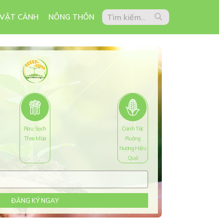
 VẬT CẢNH
NÔNG THÔN
Rau Sạch
Canh Tác
Theo Mùa
Ruộng
Nương Hiệu
Quả
ĐĂNG KÝ NGAY