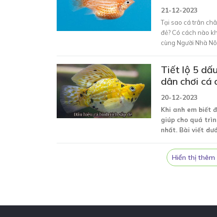
21-12-2023
Tại sao cá trân ch
đẻ?
Có cách nào kh
cùng
Người Nhà N
vấn đề này ngay tro
Tiết lộ 5 dấ
dân chơi cá 
20-12-2023
Khi anh em biết đ
giúp cho quá trìn
nhất. Bài viết d
những thông tin 
bình tích sắp đẻ.
Hiển thị thêm 