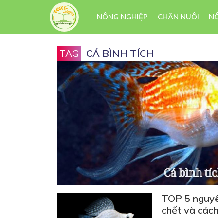
NÔNG NGHIỆP
CHĂN NUÔI
N
CÁ BÌNH TÍCH
TAG
TOP 5 nguyê
chết và các