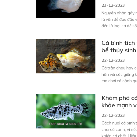
23-12-2023
Nguyên nhân gây ra
là vấn đề đau đầu v
đến là loại cá dễ s
Người Nhà Nông sẽ 
của anh em. Cùng t
Cá bình tích
bể thủy sinh
22-12-2023
Cá trân châu hay c
hấn với các giống 
em chơi cá cảnh qu
dưới đây, Người Nh
với bình tích đẹp,
Khám phá các
khỏe mạnh v
22-12-2023
Cách nuôi cá bình t
chơi cá cảnh, vì n
khiến cá chết. Hiể