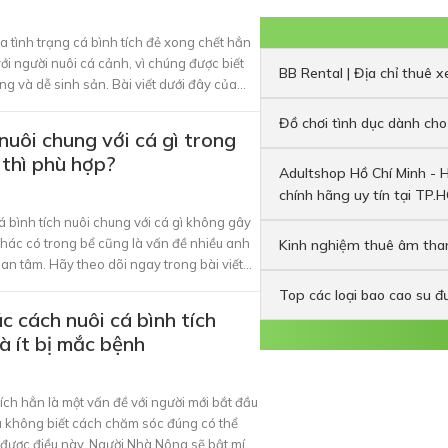
của Người Nhà
Nông sẽ giải đáp
 tình trạng cá bình tích đẻ xong chết hẳn
hết thắc mắc của
ới người nuôi cá cảnh, vì chúng được biết
anh em. Cùng
BB Rental | Địa chỉ thuê 
ống và dễ sinh sản. Bài viết dưới đây của
theo dõi ngay
đưa ra những thông tin giải đáp thắc mắc
nhé!
Đồ chơi tình dục dành cho
heo dõi nhé!
 nuôi chung với cá gì trong
 thì phù hợp?
Adultshop Hồ Chí Minh - 
chính hãng uy tín tại TP.
á bình tích nuôi chung với cá gì không gây
khác có trong bể cũng là vấn đề nhiều anh
Kinh nghiệm thuê âm than
an tâm. Hãy theo dõi ngay trong bài viết
à Nông sẽ chia sẻ các giống cá nuôi chung
Top các loại bao cao su 
 dễ nuôi mà không gây hấn với nhau nhé!
 cách nuôi cá bình tích
à ít bị mắc bệnh
ích hẳn là một vấn đề với người mới bắt đầu
ếu không biết cách chăm sóc đúng có thể
u được điều này, Người Nhà Nông sẽ bật mí