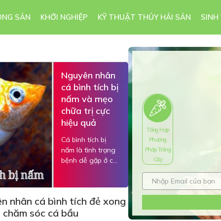
ÔNG SẢN
KHỞI NGHIỆP
KỸ THUẬT THỦY HẢI SẢN
SINH
Nguyên nhân
cá bình tích bị
nấm và mẹo
chữa trị cực
hiệu quả
Tổng Hợp
Cá bình tích bị
Phương
nấm là tình trạng
Pháp Trồng
bệnh dễ gặp ở cá
Cây
cảnh. Vậy nguyên
nhân và cách
chữa trị bệnh này
n nhân cá bình tích đẻ xong
là như thế nào?
h chăm sóc cá bầu
Bài viết dưới đây