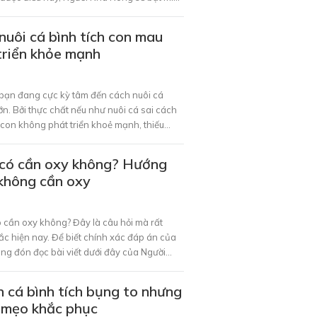
 sóc cá bình tích mạnh khỏe và mau lớn ở
Cùng theo dõi nhé!
nuôi cá bình tích con mau
triển khỏe mạnh
bạn đang cực kỳ tâm đến cách nuôi cá
ớn. Bởi thực chất nếu như nuôi cá sai cách
 con không phát triển khoẻ mạnh, thiếu
 chết là rất cao. Chính vì thế hãy để Người
biết cách nuôi dưỡng và chăm sóc loại cá
h có cần oxy không? Hướng
 viết này nhé!
 không cần oxy
ó cần oxy không? Đây là câu hỏi mà rất
ắc hiện nay. Để biết chính xác đáp án của
ùng đón đọc bài viết dưới đây của Người
 cá bình tích bụng to nhưng
 mẹo khắc phục