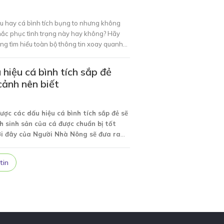
âu hay
cá bình tích bụng to nhưng không
ắc phục tình trạng này hay không?
Hãy
ông
tìm hiểu toàn bộ thông tin xoay quanh
ng nội dung bài viết dưới đây nhé!
u hiệu cá bình tích sắp đẻ
cảnh nên biết
ược các dấu hiệu cá bình tích sắp đẻ sẽ
h sinh sản của cá được chuẩn bị tốt
ưới đây của Người Nhà Nông sẽ đưa ra
hữu ích hướng dẫn anh em nhận biết cá
 Cùng theo dõi nhé!
tin