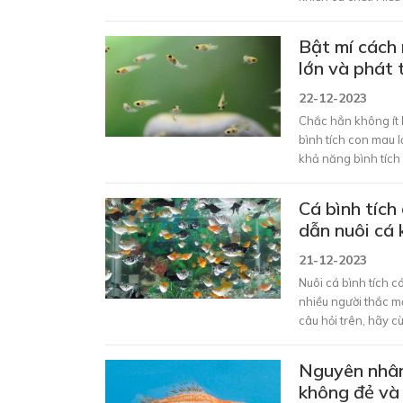
cho bạn cách chăm
bài viết dưới đây. 
Bật mí cách 
lớn và phát 
22-12-2023
Chắc hẳn không ít 
bình tích con mau l
khả năng bình tích
dinh dưỡng thậm chí
Nhà Nông giúp bạn 
Cá bình tíc
này tốt hơn qua bài
dẫn nuôi cá
21-12-2023
Nuôi cá bình tích c
nhiều người thắc m
câu hỏi trên, hãy c
Nhà Nông nhé!
Nguyên nhân
không đẻ và