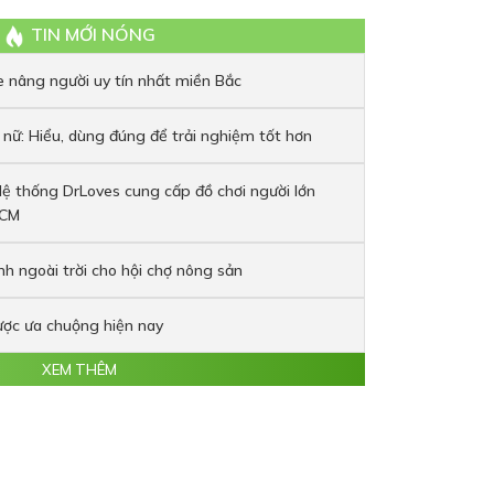
TIN MỚI NÓNG
xe nâng người uy tín nhất miền Bắc
 nữ: Hiểu, dùng đúng để trải nghiệm tốt hơn
Hệ thống DrLoves cung cấp đồ chơi người lớn
HCM
h ngoài trời cho hội chợ nông sản
được ưa chuộng hiện nay
XEM THÊM