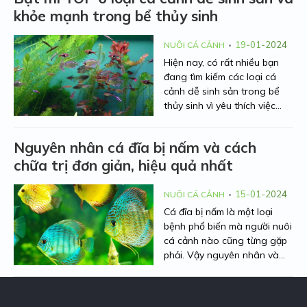
khỏe mạnh trong bể thủy sinh
tượng nhất qua bài viết dưới
đây nhé!
19-01-2024
NUÔI CÁ CẢNH
Hiện nay, có rất nhiều bạn
đang tìm kiếm các loại cá
cảnh dễ sinh sản trong bể
thủy sinh vì yêu thích việc
nuôi nấng cá từ khi còn nhỏ.
Việc chăm sóc sẽ đem lại
Nguyên nhân cá đĩa bị nấm và cách
nhiều niềm vui thích đến cho
chữa trị đơn giản, hiệu quả nhất
người nuôi. Hiểu được mối
quan tâm đó, Người Nhà
Nông sẽ chia sẻ cho các bạn
15-01-2024
NUÔI CÁ CẢNH
các loại cá cảnh sinh sản
Cá đĩa bị nấm là một loại
nhanh nhất ở bài viết này.
bệnh phổ biến mà người nuôi
Cùng theo dõi nhé!
cá cảnh nào cũng từng gặp
phải. Vậy nguyên nhân và
cách chữa trị triệt để loại
bệnh này là như thế nào?
Bài viết dưới đây của Người