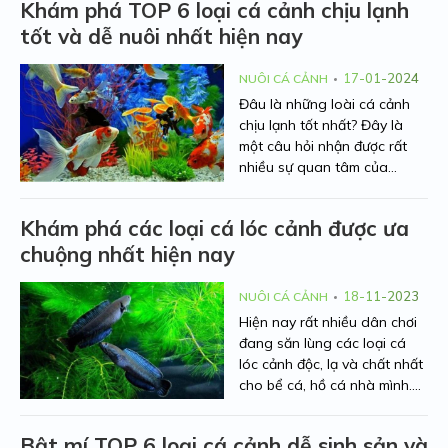
Khám phá TOP 6 loại cá cảnh chịu lạnh
tốt và dễ nuôi nhất hiện nay
17-01-2024
NUÔI CÁ CẢNH
Đâu là những loài cá cảnh
chịu lạnh tốt nhất? Đây là
một câu hỏi nhận được rất
nhiều sự quan tâm của
những người nuôi cá cảnh
hiện nay. Hãy để Người Nhà
Khám phá các loại cá lóc cảnh được ưa
Nông điểm danh 6 loại cá
chuộng nhất hiện nay
cảnh chịu được lạnh và có
đặc điểm hình thể nổi bật thu
hút ở bài viết dưới đây nhé.
18-11-2023
NUÔI CÁ CẢNH
Hiện nay rất nhiều dân chơi
đang săn lùng các loại cá
lóc cảnh độc, lạ và chất nhất
cho bể cá, hồ cá nhà mình.
Hãy để Người Nhà Nông
chia sẻ tới bạn những dòng
Bật mí TOP 6 loại cá cảnh dễ sinh sản và
cá lóc kiểng đẹp mắt và ấn