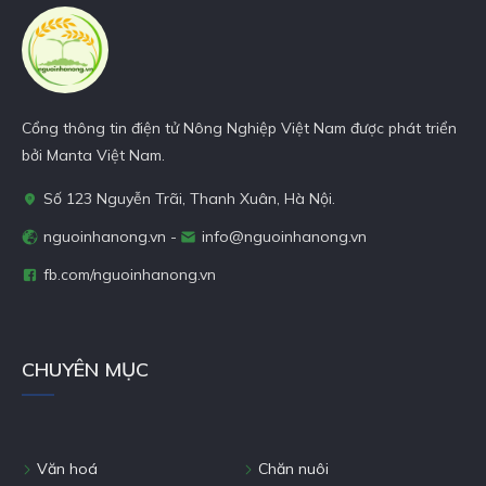
Nhà Nông sẽ giải đáp hết
thắc mắc của mọi người.
Cùng theo dõi ngay nhé!
Cổng thông tin điện tử Nông Nghiệp Việt Nam được phát triển
bởi Manta Việt Nam.
Số 123 Nguyễn Trãi, Thanh Xuân, Hà Nội.
nguoinhanong.vn -
info@nguoinhanong.vn
fb.com/nguoinhanong.vn
CHUYÊN MỤC
Văn hoá
Chăn nuôi