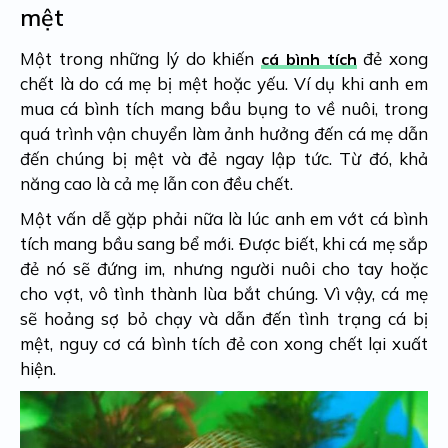
mệt
Một trong những lý do khiến
đẻ xong
cá bình tích
chết là do cá mẹ bị mệt hoặc yếu. Ví dụ khi anh em
mua cá bình tích mang bầu bụng to về nuôi, trong
quá trình vận chuyển làm ảnh hưởng đến cá mẹ dẫn
đến chúng bị mệt và đẻ ngay lập tức. Từ đó, khả
năng cao là cả mẹ lẫn con đều chết.
Một vấn dễ gặp phải nữa là lúc anh em vớt cá bình
tích mang bầu sang bể mới. Được biết, khi cá mẹ sắp
đẻ nó sẽ đứng im, nhưng người nuôi cho tay hoặc
cho vợt, vô tình thành lùa bắt chúng. Vì vậy, cá mẹ
sẽ hoảng sợ bỏ chạy và dẫn đến tình trạng cá bị
mệt, nguy cơ cá bình tích đẻ con xong chết lại xuất
hiện.