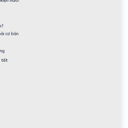
 kiện nào?
m?
oài cơ bản
ồng
 tốt