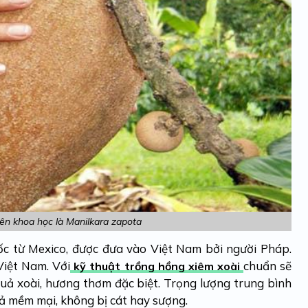
ên khoa học là Manilkara zapota
ốc từ Mexico, được đưa vào Việt Nam bởi người Pháp.
Việt Nam. Với
chuẩn sẽ
kỹ thuật trồng hồng xiêm xoài
uả xoài, hương thơm đặc biệt. Trọng lượng trung bình
quả mềm mại, không bị cát hay sượng.