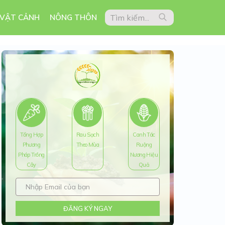
 VẬT CẢNH
NÔNG THÔN
Tổng Hợp
Rau Sạch
Canh Tác
Phương
Theo Mùa
Ruộng
Pháp Trồng
Nương Hiệu
Cây
Quả
ĐĂNG KÝ NGAY