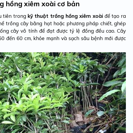
ng hồng xiêm xoài cơ bản
u tiên trong
kỹ thuật trồng hồng xiêm xoài
để tạo ra
thể trồng cây bằng hạt hoặc phương pháp chiết, ghép
ống cây vô tính để đạt được tỷ lệ đồng đều cao. Cây
ừ 50 đến 60 cm, khỏe mạnh và sạch sâu bệnh mới được