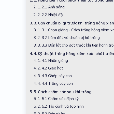
2.
2. Hồng xiêm xoài phát triển tốt trong điều
2. 1.
2.1 Ánh sáng
2. 2.
2.2 Nhiệt độ
3.
3. Cần chuẩn bị gì trước khi trồng hồng xiê
3. 1.
3.1 Chọn giống - Cách trồng hồng xiêm x
3. 2.
3.2 Làm đất và chuẩn bị hố trồng
3. 3.
3.3 Bón lót cho đất trước khi tiến hành tr
4.
4. Kỹ thuật trồng hồng xiêm xoài phát triển
4. 1.
4.1 Nhân giống
4. 2.
4.2 Gieo hạt
4. 3.
4.3 Ghép cây con
4. 4.
4.4 Trồng cây con
5.
5. Cách chăm sóc sau khi trồng
5. 1.
5.1 Chăm sóc định kỳ
5. 2.
5.2 Tỉa cành và tạo hình
5. 3.
5.3 Bón phân