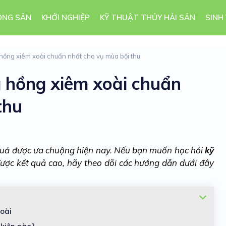
ÔNG SẢN
KHỞI NGHIỆP
KỸ THUẬT THỦY HẢI SẢN
SINH
g hồng xiêm xoài chuẩn nhất cho vụ mùa bội thu
g hồng xiêm xoài chuẩn
thu
quả được ưa chuộng hiện nay. Nếu bạn muốn học hỏi
kỹ
ược kết quả cao, hãy theo dõi các hướng dẫn dưới đây
xoài