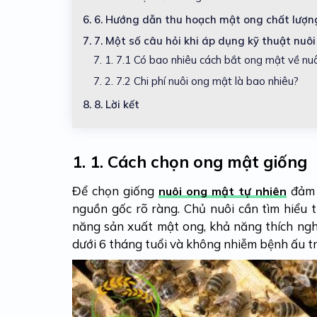
6.
6. Hướng dẫn thu hoạch mật ong chất lượn
7.
7. Một số câu hỏi khi áp dụng kỹ thuật nuô
7. 1.
7.1 Có bao nhiêu cách bắt ong mật về nuô
7. 2.
7.2 Chi phí nuôi ong mật là bao nhiêu?
8.
8. Lời kết
1.
1. Cách chọn ong mật giống
Để chọn giống
đảm b
nuôi ong mật tự nhiên
nguồn gốc rõ ràng. Chủ nuôi cần tìm hiểu 
năng sản xuất mật ong, khả năng thích nghi 
dưới 6 tháng tuổi và không nhiễm bệnh ấu t