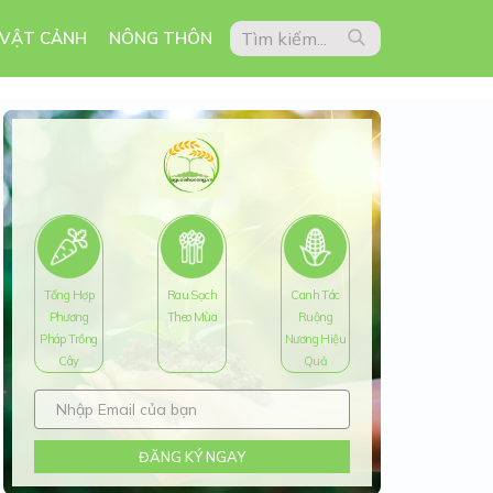
 VẬT CẢNH
NÔNG THÔN
Tổng Hợp
Rau Sạch
Canh Tác
Phương
Theo Mùa
Ruộng
Pháp Trồng
Nương Hiệu
Cây
Quả
ĐĂNG KÝ NGAY