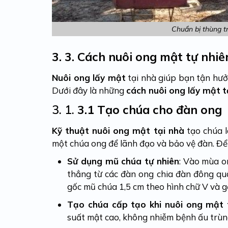
Chuẩn bị thùng tr
3.
3. Cách nuôi ong mật tự nhiê
Nuôi ong lấy mật
tại nhà giúp bạn tận hưở
Dưới đây là những
cách nuôi ong lấy mật
t
3. 1.
3.1 Tạo chúa cho đàn ong
Kỹ thuật nuôi ong mật tại nhà
tạo chúa 
một chúa ong để lãnh đạo và bảo vệ đàn. Để
Sử dụng mũ chúa tự nhiên
: Vào mùa on
thẳng từ các đàn ong chia đàn đông qu
gốc mũ chúa 1,5 cm theo hình chữ V và 
Tạo chúa cấp tạo khi nuôi ong mật 
suất mật cao, không nhiễm bệnh ấu trùng