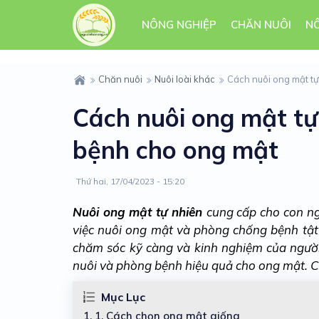
NÔNG NGHIỆP
CHĂN NUÔI
N
Chăn nuôi
Nuôi loài khác
Cách nuôi ong mật t
Cách nuôi ong mật tự
bệnh cho ong mật
Thứ hai, 17/04/2023 - 15:20
Nuôi ong mật tự nhiên
cung cấp cho con ng
việc nuôi ong mật và phòng chống bệnh tật 
chăm sóc kỹ càng và kinh nghiệm của người n
nuôi và phòng bệnh hiệu quả cho ong mật. C
Mục Lục
1.
1. Cách chọn ong mật giống