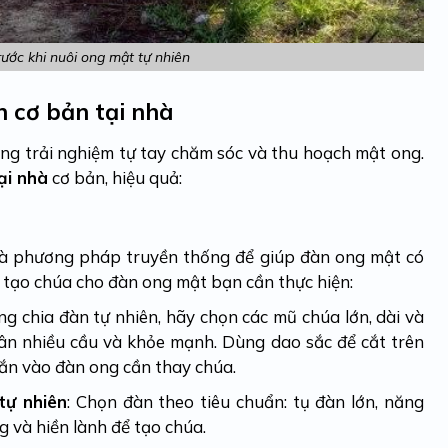
ước khi nuôi ong mật tự nhiên
n cơ bản tại nhà
ng trải nghiệm tự tay chăm sóc và thu hoạch mật ong.
ại nhà
cơ bản, hiệu quả:
là phương pháp truyền thống để giúp đàn ong mật có
 tạo chúa cho đàn ong mật bạn cần thực hiện:
g chia đàn tự nhiên, hãy chọn các mũ chúa lớn, dài và
ân nhiều cầu và khỏe mạnh. Dùng dao sắc để cắt trên
gắn vào đàn ong cần thay chúa.
tự nhiên
: Chọn đàn theo tiêu chuẩn: tụ đàn lớn, năng
 và hiền lành để tạo chúa.