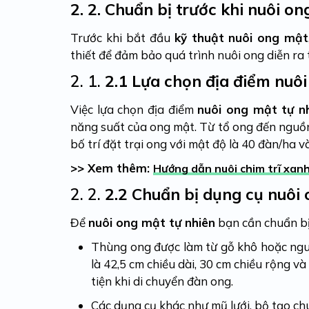
2.
2. Chuẩn bị trước khi nuôi on
Trước khi bắt đầu
kỹ thuật nuôi ong mật
thiết để đảm bảo quá trình nuôi ong diễn ra t
2. 1.
2.1 Lựa chọn địa điểm nuôi
Việc lựa chọn địa điểm
nuôi ong mật tự n
năng suất của ong mật. Từ tổ ong đến nguồ
bố trí đặt trại ong với mật độ là 40 đàn/ha v
>> Xem thêm:
Hướng dẫn nuôi chim trĩ xanh
2. 2.
2.2 Chuẩn bị dụng cụ nuôi 
Để
nuôi ong mật tự nhiên
bạn cần chuẩn bị
Thùng ong được làm từ gỗ khô hoặc nguy
là 42,5 cm chiều dài, 30 cm chiều rộng v
tiện khi di chuyển đàn ong.
Các dụng cụ khác như mũ lưới, bộ tạo chú