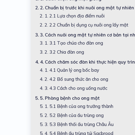
2.
2. Chuẩn bị trước khi nuôi ong mật tự nhiên
2. 1.
2.1 Lựa chọn địa điểm nuôi
2. 2.
2.2 Chuẩn bị dụng cụ nuôi ong lấy mật
3.
3. Cách nuôi ong mật tự nhiên cơ bản tại n
3. 1.
3.1 Tạo chúa cho đàn ong
3. 2.
3.2 Chia đàn ong
4.
4. Cách chăm sóc đàn khi thực hiện quy trì
4. 1.
4.1 Quản lý ong bốc bay
4. 2.
4.2 Bổ sung thức ăn cho ong
4. 3.
4.3 Cách cho ong uống nước
5.
5. Phòng bệnh cho ong mật
5. 1.
5.1 Bệnh của ong trưởng thành
5. 2.
5.2 Bệnh của ấu trùng ong
5. 3.
5.3 Bệnh thối ấu trùng Châu Âu
5. 4.
5.4 Bệnh ấu trùng túi Sacbrood