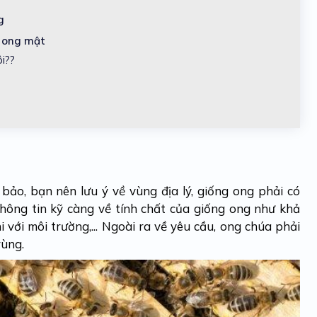
g
i ong mật
i??
ảo, bạn nên lưu ý về vùng địa lý, giống ong phải có
thông tin kỹ càng về tính chất của giống ong như khả
với môi trường,... Ngoài ra về yêu cầu, ong chúa phải
rùng.