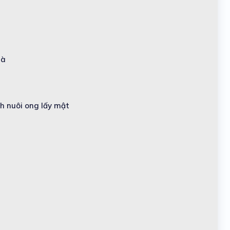
hà
nh nuôi ong lấy mật