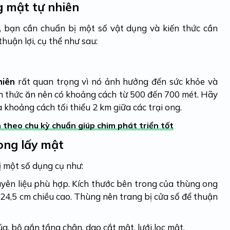
g mật tự nhiên
, bạn cần chuẩn bị một số vật dụng và kiến thức cần
huận lợi, cụ thể như sau:
hiên
rất quan trọng vì nó ảnh hưởng đến sức khỏe và
n thức ăn nên có khoảng cách từ 500 đến 700 mét. Hãy
à khoảng cách tối thiểu 2 km giữa các trại ong.
 theo chu kỳ chuẩn giúp chim phát triển tốt
ong lấy mật
 một số dụng cụ như:
ên liệu phù hợp. Kích thước bên trong của thùng ong
à 24,5 cm chiều cao. Thùng nên trang bị cửa sổ để thuận
a, bộ gắn tầng chân, dao cắt mật, lưới lọc mật.