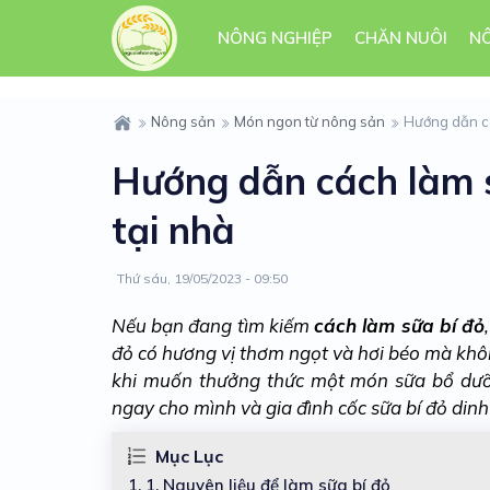
NÔNG NGHIỆP
CHĂN NUÔI
N
Nông sản
Món ngon từ nông sản
Hướng dẫn cá
Hướng dẫn cách làm 
tại nhà
Thứ sáu, 19/05/2023 - 09:50
Nếu bạn đang tìm kiếm
cách làm sữa bí đỏ
đỏ có hương vị thơm ngọt và hơi béo mà khôn
khi muốn thưởng thức một món sữa bổ dưỡn
ngay cho mình và gia đình cốc sữa bí đỏ din
Mục Lục
1.
1. Nguyên liệu để làm sữa bí đỏ