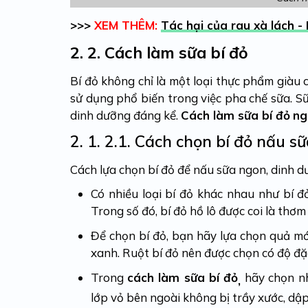
>>>
XEM THÊM:
Tác hại của rau xà lách - 
2.
2. Cách làm sữa bí đỏ
Bí đỏ không chỉ là một loại thực phẩm giàu
sử dụng phổ biến trong việc pha chế sữa. Sữa
dinh dưỡng đáng kể.
Cách làm sữa bí đỏ
ng
2. 1.
2.1. Cách chọn bí đỏ nấu sữ
Cách lựa chọn bí đỏ để nấu sữa ngon, dinh d
Có nhiều loại bí đỏ khác nhau như bí đ
Trong số đó, bí đỏ hồ lô được coi là thơ
Để chọn bí đỏ, bạn hãy lựa chọn quả mớ
xanh. Ruột bí đỏ nên được chọn có độ đ
Trong
cách làm sữa bí đỏ
hãy chọn n
,
lớp vỏ bên ngoài không bị trầy xước, dập