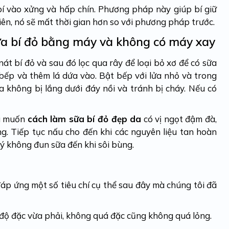
 bí vào xửng và hấp chín. Phương pháp này giúp bí giữ
iên, nó sẽ mất thời gian hơn so với phương pháp trước.
ữa bí đỏ bằng máy và không có máy xay
t bí đỏ và sau đó lọc qua rây để loại bỏ xơ để có sữa
n bếp và thêm lá dứa vào. Bật bếp với lửa nhỏ và trong
a không bị lắng dưới đáy nồi và tránh bị cháy. Nếu có
ếu muốn
cách làm sữa bí đỏ đẹp da
có vị ngọt đậm đà,
. Tiếp tục nấu cho đến khi các nguyên liệu tan hoàn
 ý không đun sữa đến khi sôi bùng.
p ứng một số tiêu chí cụ thể sau đây mà chúng tôi đã
 độ đặc vừa phải, không quá đặc cũng không quá lỏng.