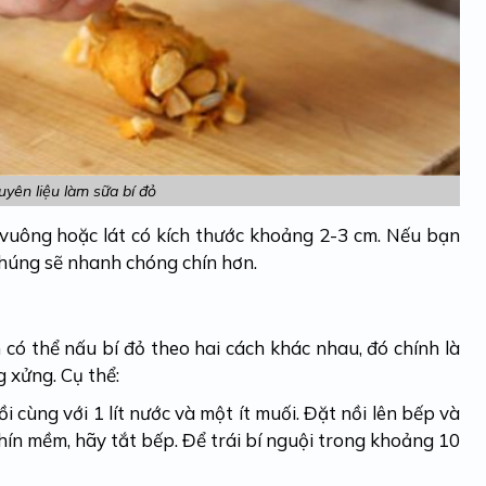
yên liệu làm sữa bí đỏ
g vuông hoặc lát có kích thước khoảng 2-3 cm. Nếu bạn
chúng sẽ nhanh chóng chín hơn.
n có thể nấu bí đỏ theo hai cách khác nhau, đó chính là
 xửng. Cụ thể:
i cùng với 1 lít nước và một ít muối. Đặt nồi lên bếp và
hín mềm, hãy tắt bếp. Để trái bí nguội trong khoảng 10