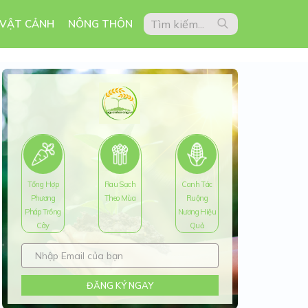
 VẬT CẢNH
NÔNG THÔN
Tổng Hợp
Rau Sạch
Canh Tác
Phương
Theo Mùa
Ruộng
Pháp Trồng
Nương Hiệu
Cây
Quả
ĐĂNG KÝ NGAY