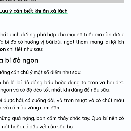
Lưu ý cần biết khi ăn xà lách
 chất dinh dưỡng phù hợp cho mọi độ tuổi, mà còn được
 bí đỏ có hương vị bùi bùi, ngọt thơm, mang lại lợi ích
on
chi tiết như sau:
a bí đỏ ngon
ưỡng cần chú ý một số điểm như sau:
ỏ hồ lô, bí đỏ dáng bầu hoặc dạng to tròn và hơi dẹt.
m ngon và có độ dẻo tốt nhất khi dùng để nấu sữa.
i được hái, có cuống dài, vỏ trơn mượt và có chút màu
ặc và có màu vàng cam đậm.
hững quả nặng, bạn cầm thấy chắc tay. Quả bí nên có
 nát hoặc có dấu vết của sâu bọ.