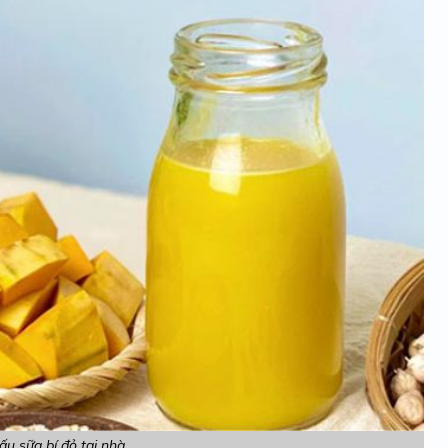
u sữa bí đỏ tại nhà