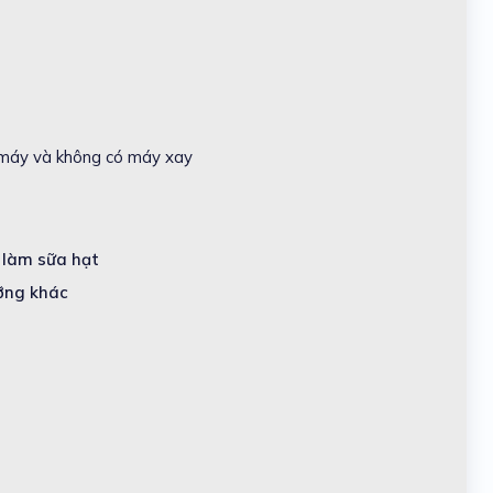
 máy và không có máy xay
áy làm sữa hạt
 dưỡng khác