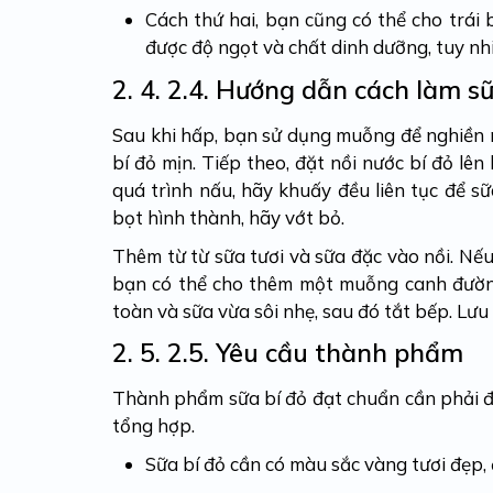
Cách thứ hai, bạn cũng có thể cho trái
được độ ngọt và chất dinh dưỡng, tuy nh
2. 4.
2.4. Hướng dẫn cách làm s
Sau khi hấp, bạn sử dụng muỗng để nghiền ná
bí đỏ mịn. Tiếp theo, đặt nồi nước bí đỏ lê
quá trình nấu, hãy khuấy đều liên tục để sữ
bọt hình thành, hãy vớt bỏ.
Thêm từ từ sữa tươi và sữa đặc vào nồi. N
bạn có thể cho thêm một muỗng canh đường
toàn và sữa vừa sôi nhẹ, sau đó tắt bếp. Lưu
2. 5.
2.5. Yêu cầu thành phẩm
Thành phẩm sữa bí đỏ đạt chuẩn cần phải đá
tổng hợp.
Sữa bí đỏ cần có màu sắc vàng tươi đẹp,