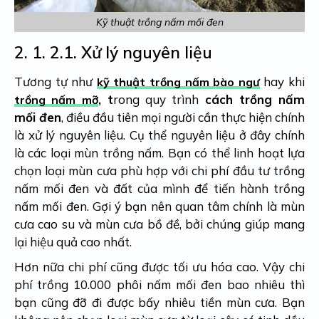
Kỹ thuật trồng nấm mối đen
2. 1.
2.1. Xử lý nguyên liệu
Tương tự như
hay khi
kỹ thuật trồng nấm bào ngư
, t
rong quy trình
cách trồng nấm
trồng nấm mỡ
mối đen
, điều đầu tiên mọi người cần thực hiện chính
là xử lý nguyên liệu. Cụ thể nguyên liệu ở đây chính
là các loại mùn trồng nấm. Bạn có thể linh hoạt lựa
chọn loại mùn cưa phù hợp với chi phí đầu tư trồng
nấm mối đen và đất của mình để tiến hành trồng
nấm mối đen.
Gợi ý bạn nên quan tâm chính là mùn
cưa cao su và mùn cưa bồ đề, bởi chúng giúp mang
lại hiệu quả cao nhất.
Hơn nữa chi phí cũng được tối ưu hóa cao. Vậy chi
phí trồng 10.000 phôi nấm mối đen bao nhiêu thì
bạn cũng đỡ đi được bấy nhiêu tiền mùn cưa.
Bạn