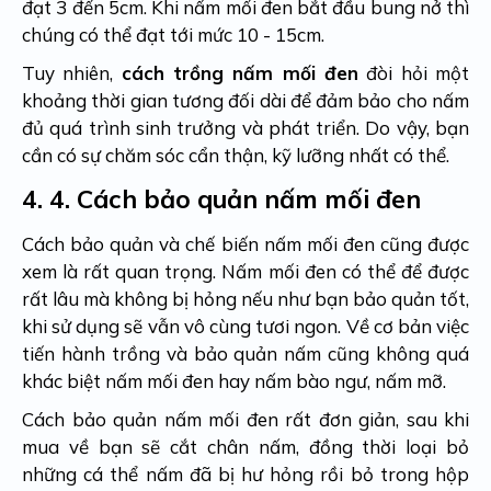
đạt 3 đến 5cm.
Khi nấm mối đen bắt đầu bung nở thì
chúng có thể đạt tới mức 10 - 15cm.
Tuy nhiên,
cách trồng nấm mối đen
đòi hỏi một
khoảng thời gian tương đối dài để đảm bảo cho nấm
đủ quá trình sinh trưởng và phát triển. Do vậy, bạn
cần có sự chăm sóc cẩn thận, kỹ lưỡng nhất có thể.
4.
4. Cách bảo quản nấm mối đen
Cách bảo quản và chế biến nấm mối đen cũng được
xem là rất quan trọng. Nấm mối đen có thể để được
rất lâu mà không bị hỏng nếu như bạn bảo quản tốt,
khi sử dụng sẽ vẫn vô cùng tươi ngon.
Về cơ bản việc
tiến hành trồng và bảo quản nấm cũng không quá
khác biệt nấm mối đen hay nấm bào ngư, nấm mỡ.
Cách bảo quản nấm mối đen rất đơn giản, sau khi
mua về bạn sẽ cắt chân nấm, đồng thời loại bỏ
những cá thể nấm đã bị hư hỏng rồi bỏ trong hộp