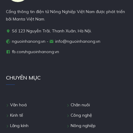
Hãy cùng Người Nhà Nông
tìm hiểu qua bài viết dưới
Cổng thông tin điện tử Nông Nghiệp Việt Nam được phát triển
đây.
bởi Manta Việt Nam.
Số 123 Nguyễn Trãi, Thanh Xuân, Hà Nội.
nguoinhanong.vn -
info@nguoinhanong.vn
fb.com/nguoinhanong.vn
CHUYÊN MỤC
Văn hoá
Chăn nuôi
Kinh tế
Công nghệ
Lăng kính
Nông nghiệp