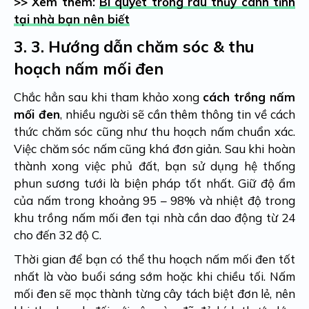
>> Xem thêm:
Bí quyết trồng rau thủy canh tĩnh
tại nhà bạn nên biết
3.
3. Hướng dẫn chăm sóc & thu
hoạch nấm mối đen
Chắc hẳn sau khi tham khảo xong
cách trồng nấm
mối đen
, nhiều người sẽ cần thêm thông tin về cách
thức chăm sóc cũng như thu hoạch nấm chuẩn xác.
Việc chăm sóc nấm cũng khá đơn giản. Sau khi hoàn
thành xong việc phủ đất, bạn sử dụng hệ thống
phun sương tưới là biện pháp tốt nhất. Giữ độ ẩm
của nấm trong khoảng 95 – 98% và nhiệt độ trong
khu trồng nấm mối đen tại nhà cần dao động từ 24
cho đến 32 độ C.
Thời gian để bạn có thể thu hoạch nấm mối đen tốt
nhất là vào buổi sáng sớm hoặc khi chiều tối. Nấm
mối đen sẽ mọc thành từng cây tách biệt đơn lẻ, nên