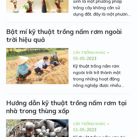
sinh
là một phương pháp
trồng cây không cần sử
dụng đất, đây là một phương
pháp mới và được sử dụng
để trang trí các góc bàn học,
Bật mí kỹ thuật trồng nấm rơm ngoài
văn phòng công ty nhằm tạo
trời hiệu quả
ra không gian đẹp và thư
giãn cho mọi người. Dưới đây,
Người Nhà Nông sẽ hướng
CÂY TRỒNG KHÁC
05-05-2023
dẫn bạn kỹ thuật trồng khoai
lang thủy sinh một cách đơn
Kỹ thuật trồng nấm rơm
giản.
ngoài trời
trở thành một
trong những hoạt động
nông nghiệp được nhiều
người lựa chọn hiện nay. Đây
là hoạt động không chỉ
Hướng dẫn kỹ thuật trồng nấm rơm tại
mang lại nguồn thu nhập ổn
nhà trong thùng xốp
định mà còn là giải pháp tốt
cho việc bảo vệ môi trường.
Trong bài viết này, chúng tôi
CÂY TRỒNG KHÁC
01-05-2023
sẽ chia sẻ với bạn các cách
trồng nấm rơm ngoài trời