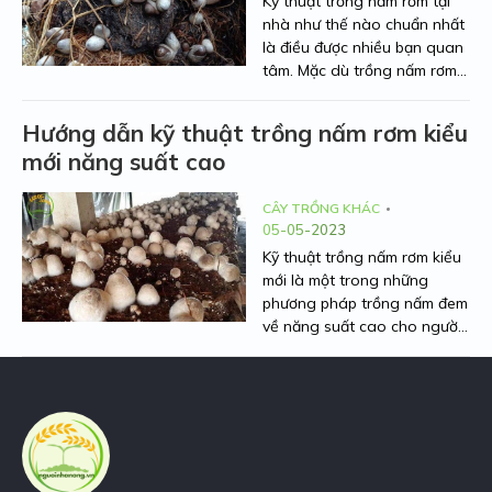
Kỹ thuật trồng nấm rơm tại
hiệu quả và cách thu hoạch
nhà
như thế nào chuẩn nhất
phù hợp.
là điều được nhiều bạn quan
tâm. Mặc dù trồng nấm rơm
là một nghề đã có từ rất lâu
đời, tuy nhiên không phải ai
Hướng dẫn kỹ thuật trồng nấm rơm kiểu
cũng nắm rõ được hết kỹ
mới năng suất cao
thuật khi trồng nấm. Bài viết
sau đây sẽ bật mí cho bà
con các mẹo cũng như
CÂY TRỒNG KHÁC
05-05-2023
những điều cần quan tâm để
có được một vụ nấm bội thu.
Kỹ thuật trồng nấm rơm kiểu
mới
là một trong những
phương pháp trồng nấm đem
về năng suất cao cho người
dân. Việc áp dụng những
phương pháp mới này không
chỉ mang đến hiệu quả cao
mà còn tốn ít công sức. Vậy
phương pháp trồng nấm rơm
kiểu mới này như thế nào, có
những ưu nhược điểm gì?