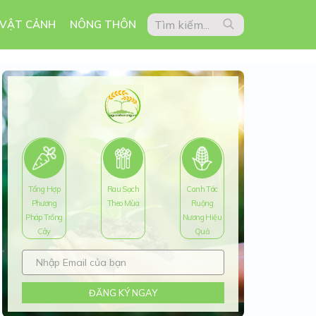
 VẬT CẢNH
NÔNG THÔN
Tổng Hợp
Rau Sạch
Canh Tác
Phương
Theo Mùa
Ruộng
Pháp Trồng
Nương Hiệu
Cây
Quả
ĐĂNG KÝ NGAY