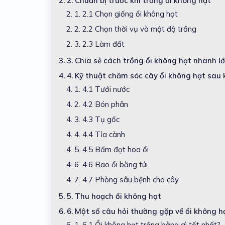
2.
2. Chuẩn bị trước khi trồng ổi không hạt
2. 1.
2.1 Chọn giống ổi không hạt
2. 2.
2.2 Chọn thời vụ và mật độ trồng
2. 3.
2.3 Làm đất
3.
3. Chia sẻ cách trồng ổi không hạt nhanh l
4.
4. Kỹ thuật chăm sóc cây ổi không hạt sau 
4. 1.
4.1 Tưới nước
4. 2.
4.2 Bón phân
4. 3.
4.3 Tụ gốc
4. 4.
4.4 Tỉa cành
4. 5.
4.5 Bấm đọt hoa ổi
4. 6.
4.6 Bao ổi bằng túi
4. 7.
4.7 Phòng sâu bệnh cho cây
5.
5. Thu hoạch ổi không hạt
6.
6. Một số câu hỏi thường gặp về ổi không h
6. 1.
6.1 Ổi không hạt trồng bằng gì tốt nhất?