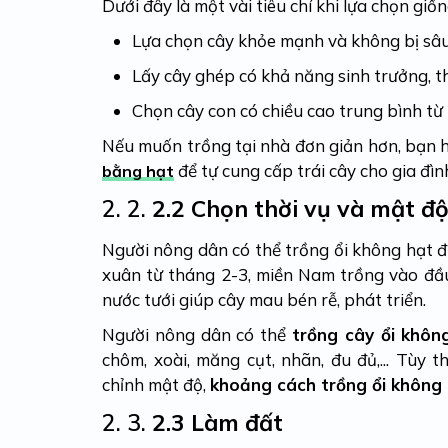
Dưới đây là một vài tiêu chí khi lựa chọn giố
Lựa chọn cây khỏe mạnh và không bị sâ
Lấy cây ghép có khả năng sinh trưởng, th
Chọn cây con có chiều cao trung bình t
Nếu muốn trồng tại nhà đơn giản hơn, bạn hã
để tự cung cấp trái cây cho gia đìn
bằng hạt
2. 2.
2.2 Chọn thời vụ và mật độ
Người nông dân có thể trồng ổi không hạt
xuân từ tháng 2-3, miền Nam trồng vào đầu
nước tưới giúp cây mau bén rễ, phát triển.
Người nông dân có thể
trồng cây ổi khôn
chôm, xoài, măng cụt, nhãn, đu đủ,... Tùy 
chỉnh mật độ,
khoảng cách trồng ổi không
2. 3.
2.3 Làm đất