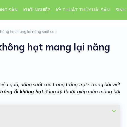
ÔNG SẢN
KHỞI NGHIỆP
KỸ THUẬT THỦY HẢI SẢN
SINH
 không hạt mang lại năng suất cao
 không hạt mang lại năng
iệu quả, năng suất cao trong trồng trọt? Trong bài viết
trồng ổi không hạt
đúng kỹ thuật giúp mùa màng bội
t