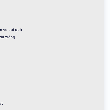
ớn và sai quả
khi trồng
ạt